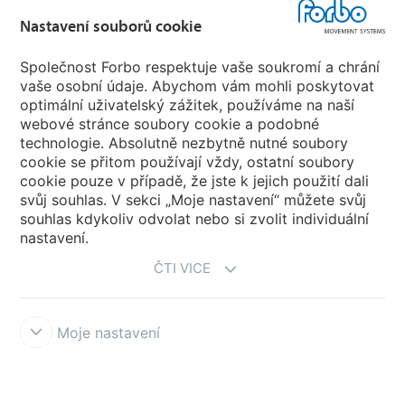
Forbo Flooring Systems
Nastavení souborů cookie
Společnost Forbo respektuje vaše soukromí a chrání
Forbo Movement Systems
vaše osobní údaje. Abychom vám mohli poskytovat
optimální uživatelský zážitek, používáme na naší
webové stránce soubory cookie a podobné
technologie. Absolutně nezbytně nutné soubory
Zvolte zemi
cookie se přitom používají vždy, ostatní soubory
cookie pouze v případě, že jste k jejich použití dali
Zvolte svou zemi
svůj souhlas. V sekci „Moje nastavení“ můžete svůj
souhlas kdykoliv odvolat nebo si zvolit individuální
nastavení.
ČTI VICE
Moje nastavení
Prohlášení a podmínky užívání
Forbo Integrity Line
Nastavení
souborů cookie