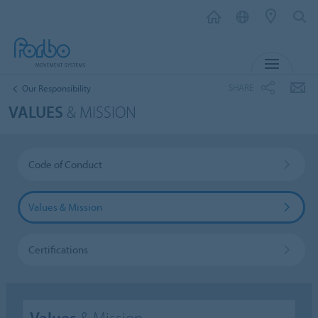
MENU
SHARE
Our Responsibility
VALUES
& MISSION
Code of Conduct
Values & Mission
Certifications
Values
& Mission