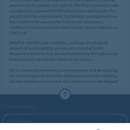
position on the market will only be filled by companies with
a progressive approach to their businesses and respect for
people and the environment. Sustainable management is a
key condition for gaining the trust of our customers,
workforce, investors and all other interest groups that are so
vital to us.
Which is why the core economic, ecological and social
aspects of sustainability are not just a trend at Forbo
Movement Systems, but are anchored firmly throughout our
business and way into the future in our values.
We’re constantly enhancing our experience and developing
our technologies to meet the challenges posed by industry,
society and the environment. Our values remain unchanged.
Forbo Websites
Forbo Group