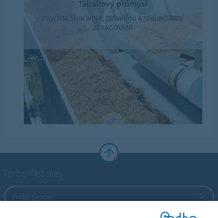
Tabákový průmysl
PRVOTNÍ SUROVINA, PRIMÁRNÍ A SEKUNDÁRNÍ
ZPRACOVÁNÍ
Forbo Websites
Forbo Group