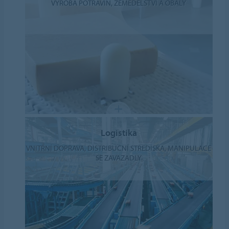
VÝROBA POTRAVIN, ZEMĚDĚLSTVÍ A OBALY
Logistika
VNITŘNÍ DOPRAVA, DISTRIBUČNÍ STŘEDISKA, MANIPULACE
SE ZAVAZADLY