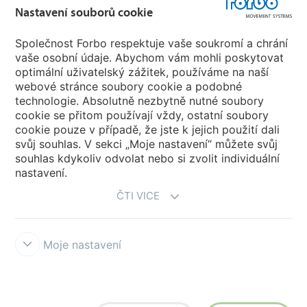
Forbo Flooring Systems
Nastavení souborů cookie
Společnost Forbo respektuje vaše soukromí a chrání
Forbo Movement Systems
vaše osobní údaje. Abychom vám mohli poskytovat
optimální uživatelský zážitek, používáme na naší
webové stránce soubory cookie a podobné
technologie. Absolutně nezbytně nutné soubory
Zvolte zemi
cookie se přitom používají vždy, ostatní soubory
cookie pouze v případě, že jste k jejich použití dali
Zvolte svou zemi
svůj souhlas. V sekci „Moje nastavení“ můžete svůj
souhlas kdykoliv odvolat nebo si zvolit individuální
nastavení.
ČTI VICE
Moje nastavení
Prohlášení a podmínky užívání
Forbo Integrity Line
Nastavení
souborů cookie