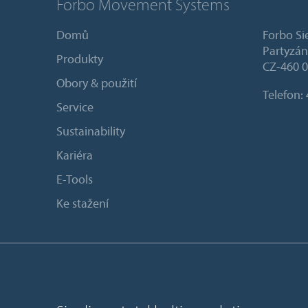
Forbo Movement Systems
Domů
Forbo Sie
Partyzán
Produkty
CZ-460 0
Obory & použití
Telefon:
Service
Sustainability
Kariéra
E-Tools
Ke stažení