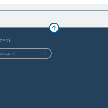
 zemi
 svou zemi