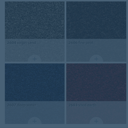
2604
virgin sand
2606
fine peat
2607
deep water
2603
vivid earth