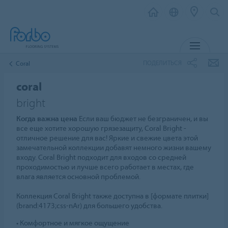
МЕНЮ
ПОДЕЛИТЬСЯ
Coral
coral
bright
Когда важна цена
Если ваш бюджет не безграничен, и вы
все еще хотите хорошую грязезащиту, Coral Bright -
отличное решение для вас! Яркие и свежие цвета этой
замечательной коллекции добавят немного жизни вашему
входу. Coral Bright подходит для входов со средней
проходимостью и лучше всего работает в местах, где
влага является основной проблемой.
Коллекция Coral Bright также доступна в [формате плитки]
(brand:4173;css-nAr) для большего удобства.
• Комфортное и мягкое ощущение