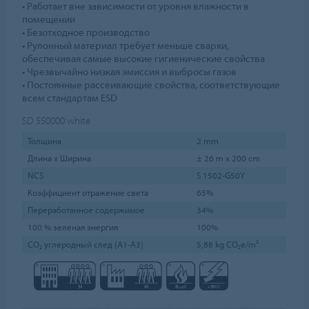
• Работает вне зависимости от уровня влажности в
помещении
• Безотходное производство
• Рулонный материал требует меньше сварки,
обеспечивая самые высокие гигиенические свойства
• Чрезвычайно низкая эмиссия и выбросы газов
• Постоянные рассеивающие свойства, соответствующие
всем стандартам ESD
SD 550000
white
Толщина
2 mm
Длина х Ширина
± 26 m x 200 cm
NCS
S 1502-G50Y
Коэффициент отражение света
65%
Переработанное содержимое
34%
100 % зеленая энергия
100%
CO₂ углеродный след (A1-A3)
5,88 kg CO₂e/m²