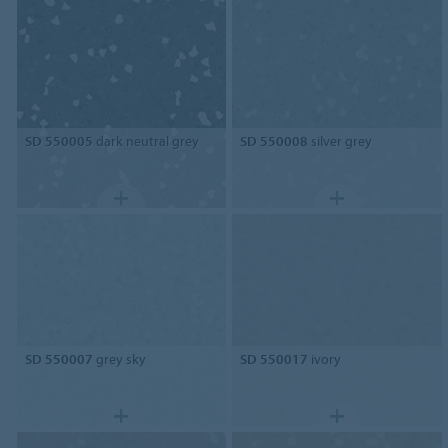
SD 550005
dark neutral grey
SD 550008
silver grey
SD 550007
grey sky
SD 550017
ivory