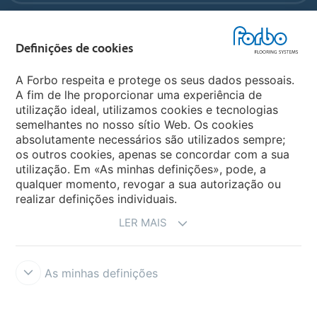
Forbo Flooring Systems
Definições de cookies
Forbo Movement Systems
A Forbo respeita e protege os seus dados pessoais.
A fim de lhe proporcionar uma experiência de
utilização ideal, utilizamos cookies e tecnologias
semelhantes no nosso sítio Web. Os cookies
Sites Forbo
absolutamente necessários são utilizados sempre;
os outros cookies, apenas se concordar com a sua
Selecione o país
utilização. Em «As minhas definições», pode, a
qualquer momento, revogar a sua autorização ou
realizar definições individuais.
LER MAIS
As minhas definições
Termos e Condições
Aviso Legal e Termos de Uso
Proteção de
dados
Cookies
Forbo Integrity Line
Definições de cookies