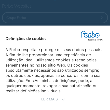
Forbo Websites
Grupo Forbo
Forbo Flooring Systems
Definições de cookies
Forbo Movement Systems
A Forbo respeita e protege os seus dados pessoais.
A fim de lhe proporcionar uma experiência de
utilização ideal, utilizamos cookies e tecnologias
semelhantes no nosso sítio Web. Os cookies
Sites Forbo
absolutamente necessários são utilizados sempre;
os outros cookies, apenas se concordar com a sua
Selecione o país
utilização. Em «As minhas definições», pode, a
qualquer momento, revogar a sua autorização ou
realizar definições individuais.
LER MAIS