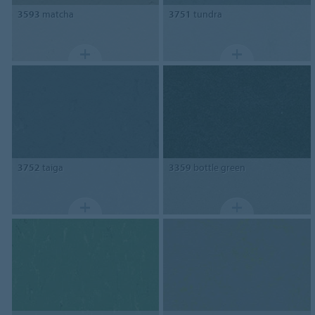
3593
matcha
3751
tundra
3752
taiga
3359
bottle green