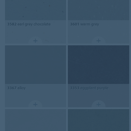
3582
earl grey chocolate
3601
warm grey
3367
alloy
3353
eggplant purple