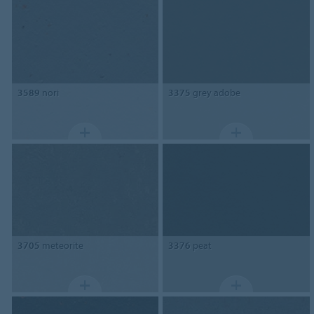
3589
nori
3375
grey adobe
3705
meteorite
3376
peat