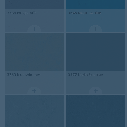
3586
indigo milk
3645
Neptune blue
3763
blue shimmer
3377
North Sea blue