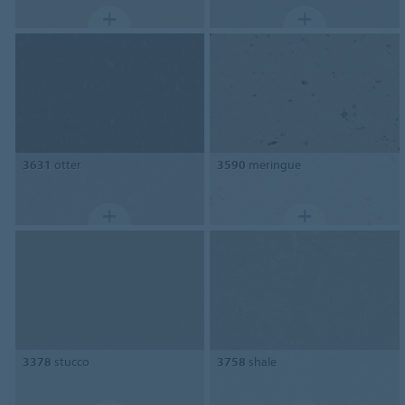
3631
otter
3590
meringue
3378
stucco
3758
shale