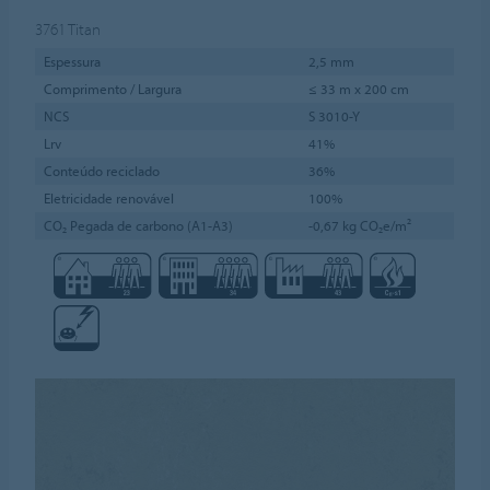
3761
Titan
Espessura
2,5 mm
Comprimento / Largura
≤ 33 m x 200 cm
NCS
S 3010-Y
Lrv
41%
Conteúdo reciclado
36%
Eletricidade renovável
100%
CO₂ Pegada de carbono (A1-A3)
-0,67 kg CO₂e/m²