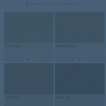
SHOW FILTERS
(0)
REMOVE ALL
3761
Titan
3630
angora
3727
drift
3709
silt