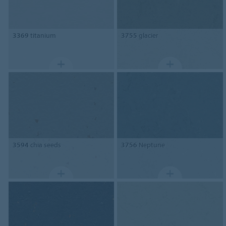
3369
titanium
3755
glacier
3594
chia seeds
3756
Neptune