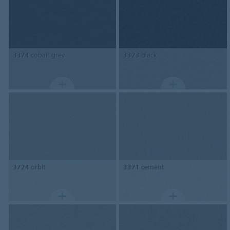
3374
cobalt grey
3323
black
3724
orbit
3371
cement