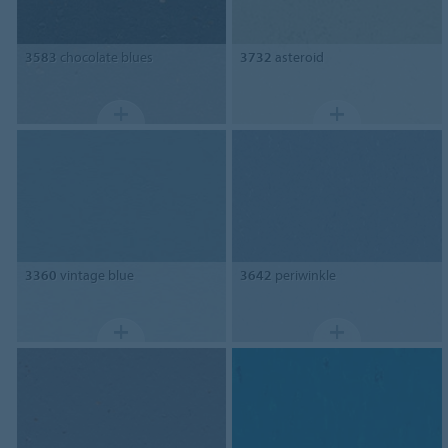
3583
chocolate blues
3732
asteroid
3360
vintage blue
3642
periwinkle