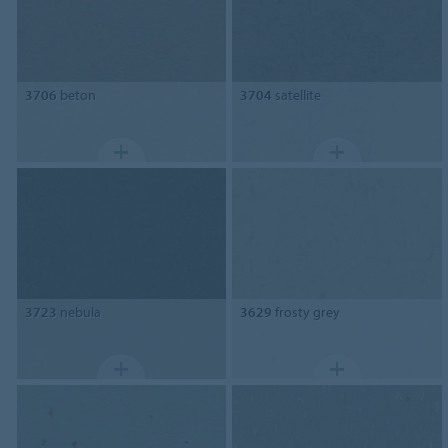
3706
beton
3704
satellite
3723
nebula
3629
frosty grey