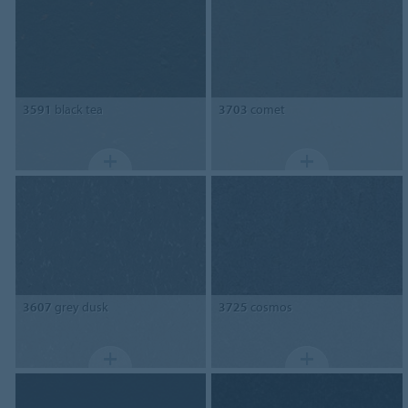
3591
black tea
3703
comet
3607
grey dusk
3725
cosmos