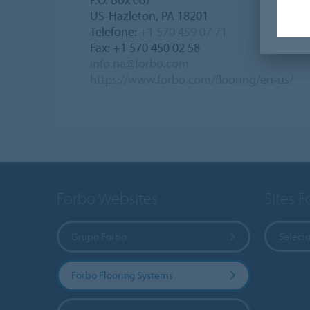
US-Hazleton, PA 18201
Telefone:
+1 570 459 07 71
Fax: +1 570 450 02 58
info.na@forbo.com
https://www.forbo.com/flooring/en-us/
Forbo Websites
Sites 
Grupo Forbo
Selecio
Forbo Flooring Systems