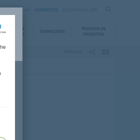
IRAS
NOTÍCIAS
CONTACTOS
FLOORVISUALIZER
NSTALAÇÃO &
PESQUISA DE
DOWNLOADS
ANUTENÇÃO
PRODUTOS
lhe
PARTILHAR
m
a