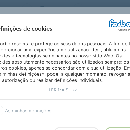
 SYSTEMS
PORTUGAL
QUEM SOMOS
CARRE
INSPIRAÇÃO &
I
finições de cookies
SEGMENTOS
SUSTENTABILIDADE
REFERÊNCIAS
M
orbo respeita e protege os seus dados pessoais. A fim de 
ti
porcionar uma experiência de utilização ideal, utilizamos
kies e tecnologias semelhantes no nosso sítio Web. Os
kies absolutamente necessários são utilizados sempre; os
ros cookies, apenas se concordar com a sua utilização. E
s minhas definições», pode, a qualquer momento, revogar 
 autorização ou realizar definições individuais.
LER MAIS
ring Systems North America
As minhas definições