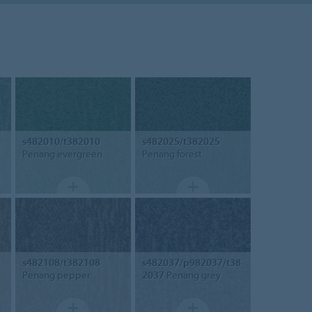
s482010/t382010
s482025/t382025
Penang evergreen
Penang forest
s482108/t382108
s482037/p982037/t38
Penang pepper
2037
Penang grey