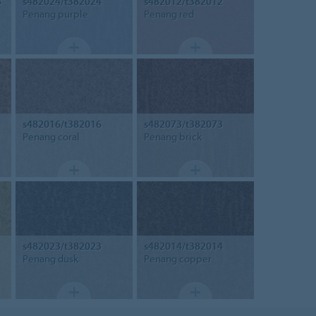
8
s482024/t382024
s482012/t382012
Penang purple
Penang red
s482016/t382016
s482073/t382073
Penang coral
Penang brick
s482023/t382023
s482014/t382014
Penang dusk
Penang copper