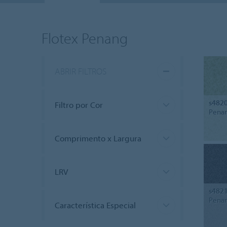
Flotex Penang
ABRIR FILTROS
s482
Filtro por Cor
Penan
Comprimento x Largura
LRV
s482
Penan
Característica Especial