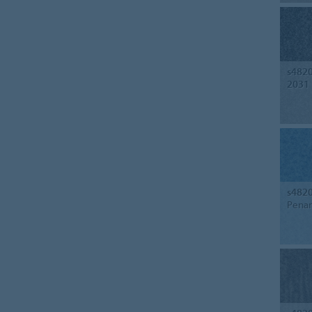
s482
2031
s482
Penan