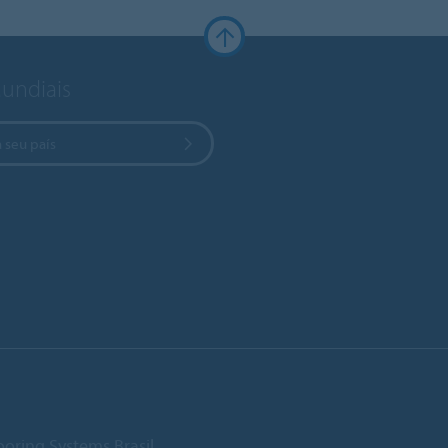
Mundiais
 seu país
ooring Systems Brasil