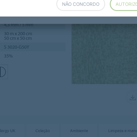
NÃO CONCORDO
AUTORIZ
4,3 mm / 5 mm
30 m x 200 cm
50 cm x 50 cm
S 3020-G50Y
35%
llergy UK
Coleção
Ambiente
Limpeza e man