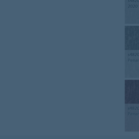
s482
2020
s482
Penan
s482
Penan