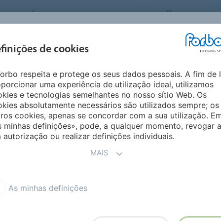
FORBO FLOORING SYSTEMS
BRAZIL
INSPIRAÇÕES E
finições de cookies
PRODUTOS
SEGMENTOS
SUSTENT
REFERÊNCIAS
orbo respeita e protege os seus dados pessoais. A fim de 
tex Colour
Flotex Penang
porcionar uma experiência de utilização ideal, utilizamos
kies e tecnologias semelhantes no nosso sítio Web. Os
kies absolutamente necessários são utilizados sempre; os
ros cookies, apenas se concordar com a sua utilização. E
s minhas definições», pode, a qualquer momento, revogar 
 autorização ou realizar definições individuais.
MAIS
e a qualquer espaço. O seu
 resulta num padrão muito
As minhas definições
osaico.