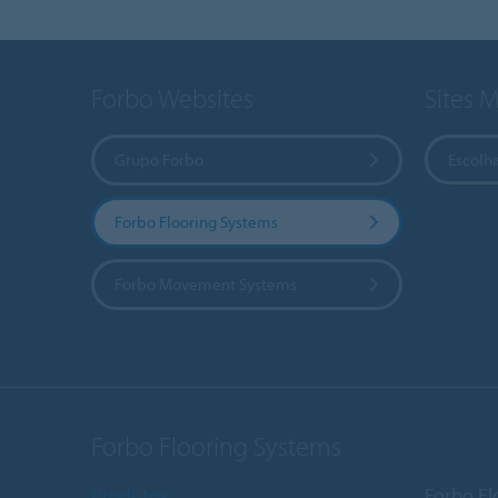
Forbo Websites
Sites 
Grupo Forbo
Escolha
Forbo Flooring Systems
Forbo Movement Systems
Forbo Flooring Systems
Produtos
Forbo Fl