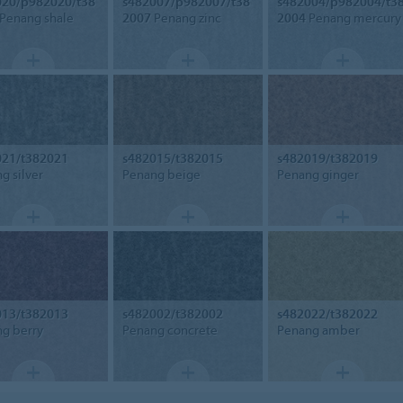
020/p982020/t38
s482007/p982007/t38
s482004/p982004/t3
Penang shale
2007
Penang zinc
2004
Penang mercury
021/t382021
s482015/t382015
s482019/t382019
g silver
Penang beige
Penang ginger
013/t382013
s482002/t382002
s482022/t382022
g berry
Penang concrete
Penang amber