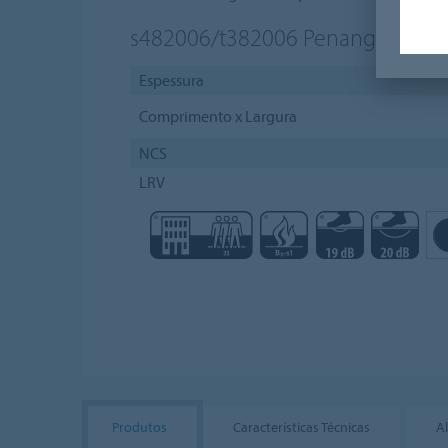
s482006/t382006
Penang sage
Espessura
Comprimento x Largura
NCS
LRV
Produtos
Características Técnicas
A