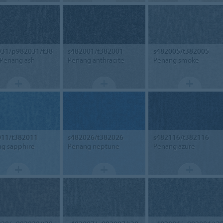
031/p982031/t38
s482001/t382001
s482005/t382005
Penang ash
Penang anthracite
Penang smoke
011/t382011
s482026/t382026
s482116/t382116
g sapphire
Penang neptune
Penang azure