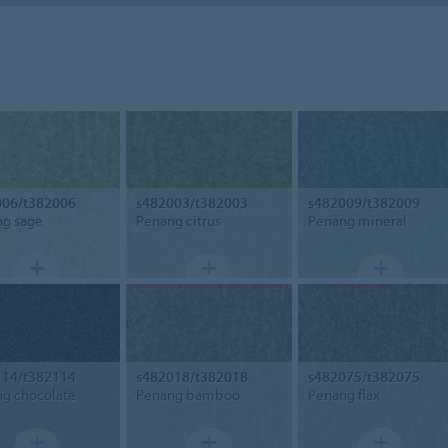
006/t382006
s482003/t382003
s482009/t382009
g sage
Penang citrus
Penang mineral
114/t382114
s482018/t382018
s482075/t382075
g chocolate
Penang bamboo
Penang flax