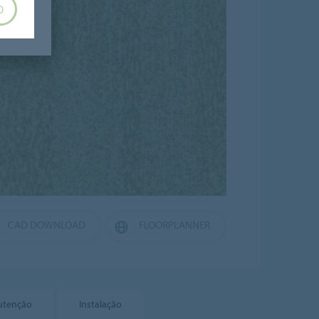
O
CAD DOWNLOAD
FLOORPLANNER
utenção
Instalação