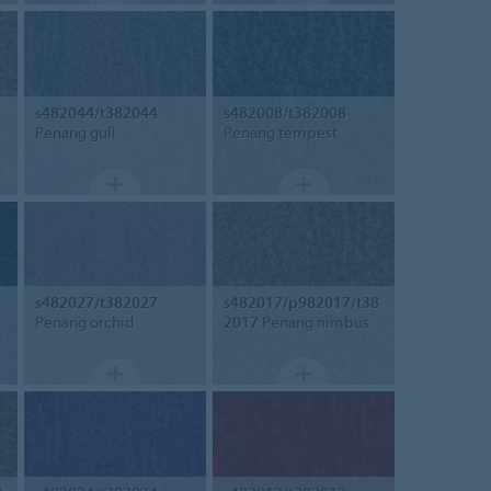
s482044/t382044
s482008/t382008
Penang gull
Penang tempest
s482027/t382027
s482017/p982017/t38
Penang orchid
2017
Penang nimbus