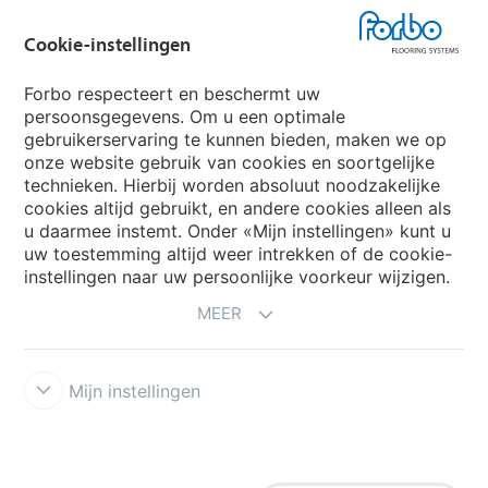
Forbo Groep
Cookie-instellingen
Forbo Flooring Systems
Forbo respecteert en beschermt uw
persoonsgegevens. Om u een optimale
gebruikerservaring te kunnen bieden, maken we op
Forbo Movement Systems
onze website gebruik van cookies en soortgelijke
technieken. Hierbij worden absoluut noodzakelijke
cookies altijd gebruikt, en andere cookies alleen als
u daarmee instemt. Onder «Mijn instellingen» kunt u
Kies een land
uw toestemming altijd weer intrekken of de cookie-
instellingen naar uw persoonlijke voorkeur wijzigen.
Kies uw land
MEER
Mijn instellingen