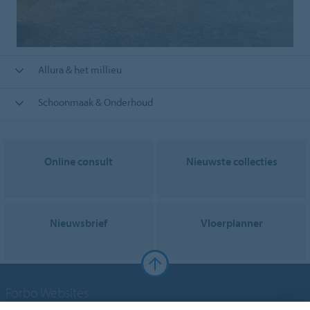
Allura & het millieu
Schoonmaak & Onderhoud
Online consult
Nieuwste collecties
Nieuwsbrief
Vloerplanner
Forbo Websites