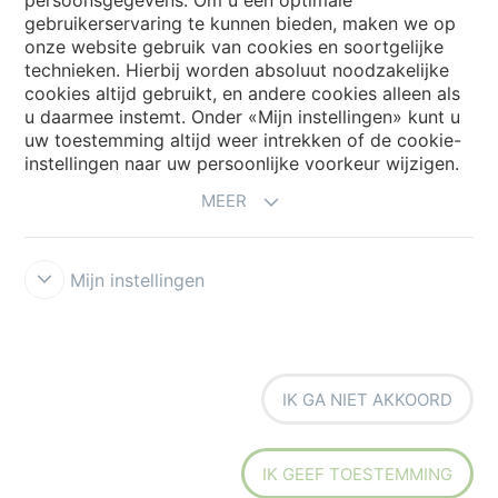
gebruikerservaring te kunnen bieden, maken we op
Forbo Movement Systems
onze website gebruik van cookies en soortgelijke
technieken. Hierbij worden absoluut noodzakelijke
cookies altijd gebruikt, en andere cookies alleen als
u daarmee instemt. Onder «Mijn instellingen» kunt u
Kies een land
uw toestemming altijd weer intrekken of de cookie-
instellingen naar uw persoonlijke voorkeur wijzigen.
Kies uw land
MEER
Mijn instellingen
Disclaimer & Terms of use
Privacyverklaring
Cookies
Forbo
IK GA NIET AKKOORD
Integrity Line
Cookie-instellingen
IK GEEF TOESTEMMING
creating better environments