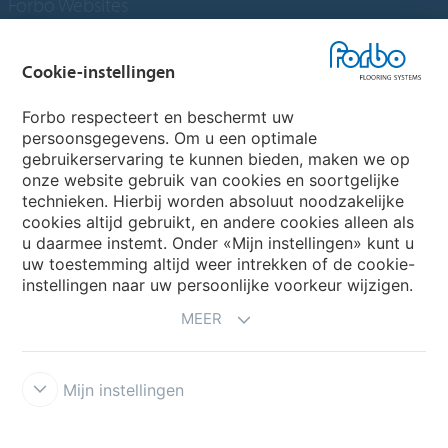
Forbo Websites
Forbo Groep
Cookie-instellingen
Forbo Flooring Systems
Forbo respecteert en beschermt uw
persoonsgegevens. Om u een optimale
gebruikerservaring te kunnen bieden, maken we op
Forbo Movement Systems
onze website gebruik van cookies en soortgelijke
technieken. Hierbij worden absoluut noodzakelijke
cookies altijd gebruikt, en andere cookies alleen als
u daarmee instemt. Onder «Mijn instellingen» kunt u
Kies een land
uw toestemming altijd weer intrekken of de cookie-
instellingen naar uw persoonlijke voorkeur wijzigen.
Kies uw land
MEER
Mijn instellingen