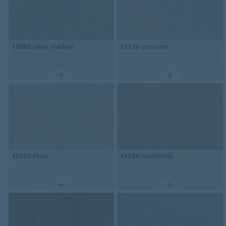
t3860
silver shadow
t3136
concrete
t3757
Pluto
t3289
sandstone