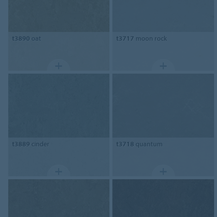
t3890
oat
t3717
moon rock
t3889
cinder
t3718
quantum