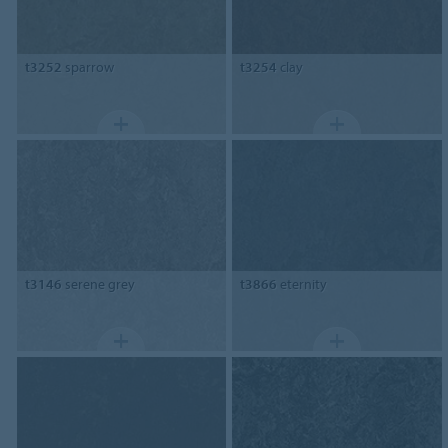
t3252
sparrow
t3254
clay
t3146
serene grey
t3866
eternity