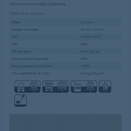
met een eenvoudige plaatsing.
t3860
silver shadow
Dikte
2,5 mm
Lengte x breedte
50 cm x 50 cm
NCS
S 2005-G70Y
LRV
48%
M2 per doos
5 m2 (20 st)
Gerecycleerd materiaal
48%
Hernieuwbare elektriciteit
100%
CO₂-voetafdruk (A1-A3)
0,4 kg CO₂e/m²