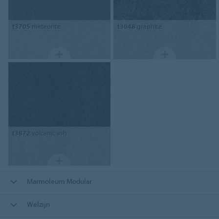
t3705
meteorite
t3048
graphite
t3872
volcanic ash
Marmoleum Modular
Welzijn