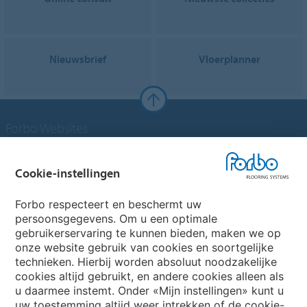
Nieuwsbrief
Vloerplanner
Forbo Websites
Forbo Groep
Cookie-instellingen
Forbo Flooring Systems
Forbo respecteert en beschermt uw
persoonsgegevens. Om u een optimale
gebruikerservaring te kunnen bieden, maken we op
Forbo Movement Systems
onze website gebruik van cookies en soortgelijke
technieken. Hierbij worden absoluut noodzakelijke
cookies altijd gebruikt, en andere cookies alleen als
u daarmee instemt. Onder «Mijn instellingen» kunt u
Kies een land
uw toestemming altijd weer intrekken of de cookie-