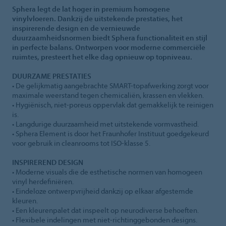
Sphera legt de lat hoger in premium homogene
vinylvloeren. Dankzij de uitstekende prestaties, het
inspirerende design en de vernieuwde
duurzaamheidsnormen biedt Sphera functionaliteit en stijl
in perfecte balans. Ontworpen voor moderne commerciële
ruimtes, presteert het elke dag opnieuw op topniveau.
DUURZAME PRESTATIES
• De gelijkmatig aangebrachte SMART-topafwerking zorgt voor
maximale weerstand tegen chemicaliën, krassen en vlekken.
• Hygiënisch, niet-poreus oppervlak dat gemakkelijk te reinigen
is.
• Langdurige duurzaamheid met uitstekende vormvastheid.
• Sphera Element is door het Fraunhofer Instituut goedgekeurd
voor gebruik in cleanrooms tot ISO-klasse 5.
INSPIREREND DESIGN
• Moderne visuals die de esthetische normen van homogeen
vinyl herdefiniëren.
• Eindeloze ontwerpvrijheid dankzij op elkaar afgestemde
kleuren.
• Een kleurenpalet dat inspeelt op neurodiverse behoeften.
• Flexibele indelingen met niet-richtinggebonden designs.