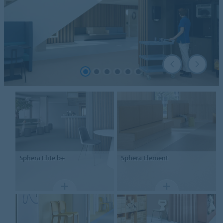
Sphera
Elite b+
Sphera
Element