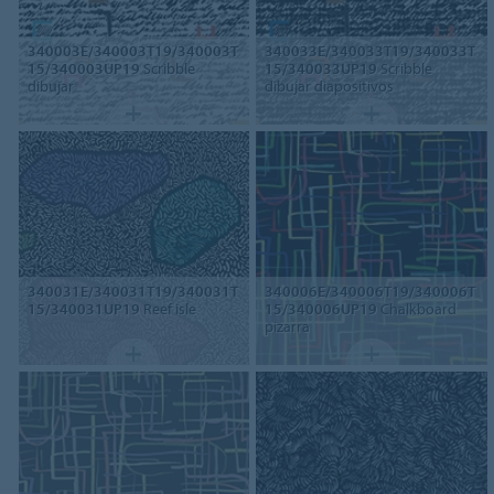
340003E/340003T19/340003T
340033E/340033T19/340033T
15/340003UP19
Scribble
15/340033UP19
Scribble
dibujar
dibujar diapositivos
340031E/340031T19/340031T
340006E/340006T19/340006T
15/340031UP19
Reef isle
15/340006UP19
Chalkboard
pizarra