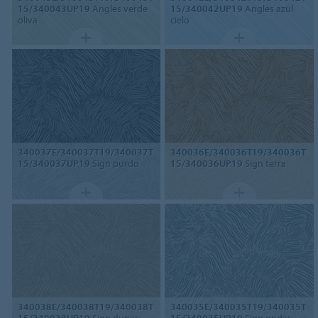
15/340043UP19
Angles verde
15/340042UP19
Angles azul
oliva
cielo
340037E/340037T19/340037T
340036E/340036T19/340036T
15/340037UP19
Sign purdo
15/340036UP19
Sign terra
340038E/340038T19/340038T
340035E/340035T19/340035T
15/340038UP19
Sign dunas
15/340035UP19
Sign ondas