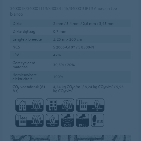
340001E/340001T19/340001T15/340001UP19
Albayzin tiza
blanco
Dikte
2 mm / 3,4 mm / 2,6 mm / 3,45 mm
Dikte slijtlaag
0,7 mm
Lengte x breedte
± 25 m x 200 cm
NCS
S 2005-G10Y / S 8500-N
LRV
42%
Gerecycleerd
30,5% / 20%
materiaal
Hernieuwbare
100%
elektriciteit
CO₂-voetafdruk (A1-
4,54 kg CO₂e/m² / 6,24 kg CO₂e/m² / 5,93
A3)
kg CO₂e/m²