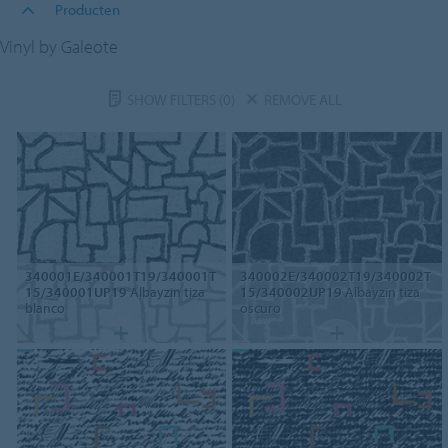
Producten
Vinyl by Galeote
SHOW FILTERS
(0)
REMOVE ALL
340001E/340001T19/340001T
340002E/340002T19/340002T
15/340001UP19
Albayzin tiza
15/340002UP19
Albayzin tiza
blanco
oscuro