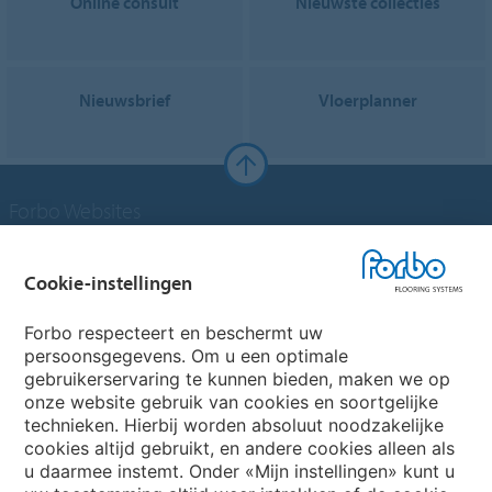
Online consult
Nieuwste collecties
Nieuwsbrief
Vloerplanner
Forbo Websites
Forbo Groep
Cookie-instellingen
Forbo Flooring Systems
Forbo respecteert en beschermt uw
persoonsgegevens. Om u een optimale
gebruikerservaring te kunnen bieden, maken we op
Forbo Movement Systems
onze website gebruik van cookies en soortgelijke
technieken. Hierbij worden absoluut noodzakelijke
cookies altijd gebruikt, en andere cookies alleen als
u daarmee instemt. Onder «Mijn instellingen» kunt u
Kies een land