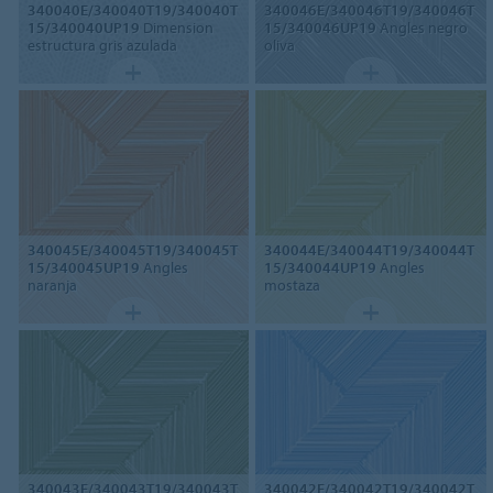
340040E/340040T19/340040T
340046E/340046T19/340046T
15/340040UP19
Dimension
15/340046UP19
Angles negro
estructura gris azulada
oliva
340045E/340045T19/340045T
340044E/340044T19/340044T
15/340045UP19
Angles
15/340044UP19
Angles
naranja
mostaza
340043E/340043T19/340043T
340042E/340042T19/340042T