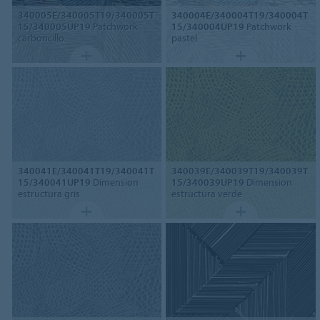
340005E/340005T19/340005T
340004E/340004T19/340004T
15/340005UP19
Patchwork
15/340004UP19
Patchwork
carboncillo
pastel
340041E/340041T19/340041T
340039E/340039T19/340039T
15/340041UP19
Dimension
15/340039UP19
Dimension
estructura gris
estructura verde