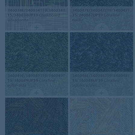
340034E/340034T19/340034T
340047E/340047T19/340047T
15/340034UP19
Chalkboard
15/340047UP19
Coralline
labradonita
noche
340049E/340049T19/340049T
340048E/340048T19/340048T
15/340049UP19
Coralline
15/340048UP19
Coralline
esmeralda
lapules azules