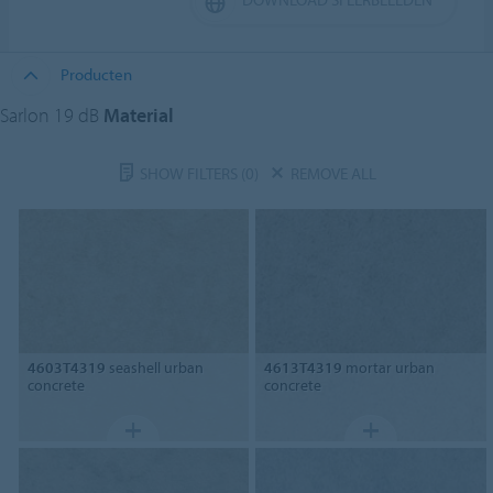
Producten
Sarlon 19 dB
Material
SHOW FILTERS
(0)
REMOVE ALL
4603T4319
seashell urban
4613T4319
mortar urban
concrete
concrete