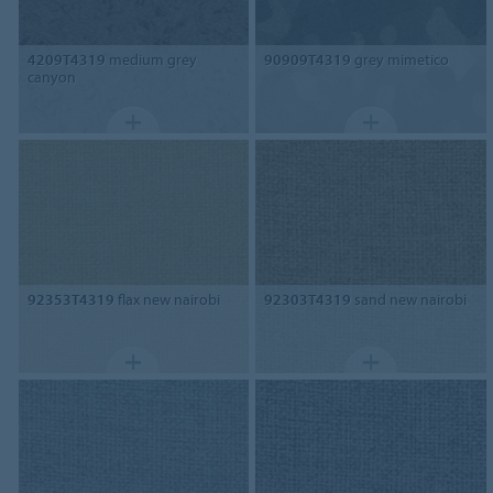
4209T4319
medium grey
90909T4319
grey mimetico
canyon
92353T4319
flax new nairobi
92303T4319
sand new nairobi