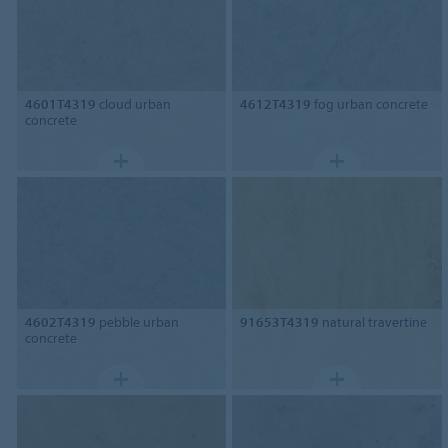
4601T4319
cloud urban
4612T4319
fog urban concrete
concrete
4602T4319
pebble urban
91653T4319
natural travertine
concrete