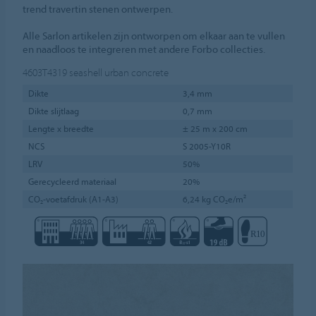
trend travertin stenen ontwerpen.
Alle Sarlon artikelen zijn ontworpen om elkaar aan te vullen
en naadloos te integreren met andere Forbo collecties.
4603T4319
seashell urban concrete
Dikte
3,4 mm
Dikte slijtlaag
0,7 mm
Lengte x breedte
± 25 m x 200 cm
NCS
S 2005-Y10R
LRV
50%
Gerecycleerd materiaal
20%
CO₂-voetafdruk (A1-A3)
6,24 kg CO₂e/m²