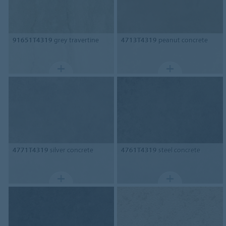
91651T4319
grey travertine
4713T4319
peanut concrete
4771T4319
silver concrete
4761T4319
steel concrete