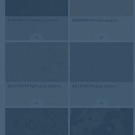
4742T4319
pewter concrete
4200T4319
ivory canyon
4211T4319
light grey canyon
4212T4319
grey canyon