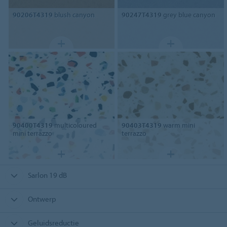
90206T4319
blush canyon
90247T4319
grey blue canyon
90400T4319
multicoloured
90403T4319
warm mini
mini terrazzo
terrazzo
Sarlon 19 dB
Ontwerp
Geluidsreductie