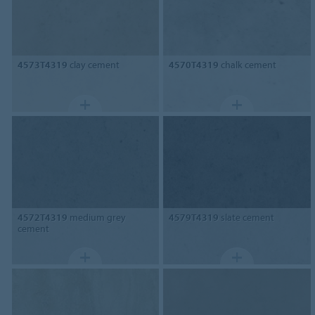
4573T4319
clay cement
4570T4319
chalk cement
4572T4319
medium grey
4579T4319
slate cement
cement