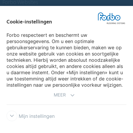
Forbo Websites
Forbo Groep
Cookie-instellingen
Forbo Flooring Systems
Forbo respecteert en beschermt uw
persoonsgegevens. Om u een optimale
gebruikerservaring te kunnen bieden, maken we op
Forbo Movement Systems
onze website gebruik van cookies en soortgelijke
technieken. Hierbij worden absoluut noodzakelijke
cookies altijd gebruikt, en andere cookies alleen als
u daarmee instemt. Onder «Mijn instellingen» kunt u
Kies een land
uw toestemming altijd weer intrekken of de cookie-
instellingen naar uw persoonlijke voorkeur wijzigen.
Kies uw land
MEER
Mijn instellingen