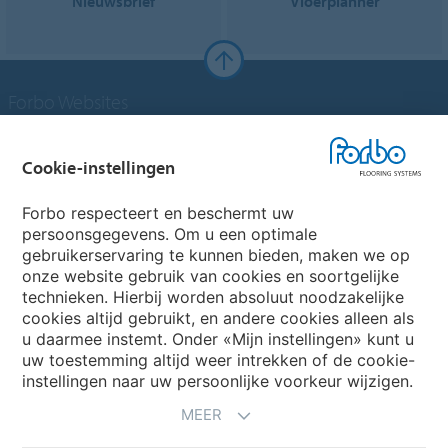
Nieuwsbrief
Vloerplanner
Forbo Websites
Forbo Groep
Cookie-instellingen
Forbo Flooring Systems
Forbo respecteert en beschermt uw
persoonsgegevens. Om u een optimale
gebruikerservaring te kunnen bieden, maken we op
Forbo Movement Systems
onze website gebruik van cookies en soortgelijke
technieken. Hierbij worden absoluut noodzakelijke
cookies altijd gebruikt, en andere cookies alleen als
u daarmee instemt. Onder «Mijn instellingen» kunt u
Kies een land
uw toestemming altijd weer intrekken of de cookie-
instellingen naar uw persoonlijke voorkeur wijzigen.
Kies uw land
MEER