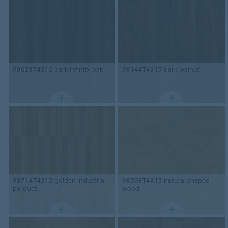
98623T4315
dark infinity oak
98144T4315
dark walnut
98714T4315
golden industrial
98503T4315
natural shaped
parquet
wood