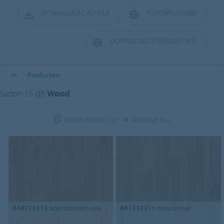
DOWNLOAD CAD FILE
FLOORPLANNER
DOWNLOAD SFEERBEELDEN
Producten
Sarlon 15 dB
Wood
SHOW FILTERS
(0)
REMOVE ALL
8483T4315
Scandinavian oak
8413T4315
natural oak