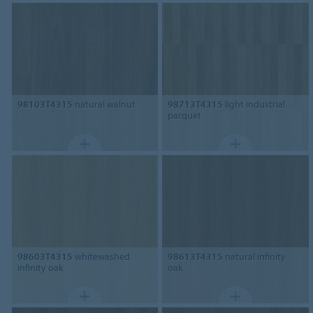
98103T4315
natural walnut
98713T4315
light industrial
parquet
98603T4315
whitewashed
98613T4315
natural infinity
infinity oak
oak