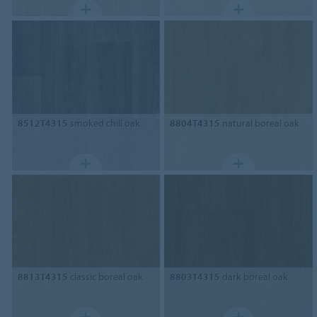
8512T4315
smoked chill oak
8804T4315
natural boreal oak
8813T4315
classic boreal oak
8803T4315
dark boreal oak