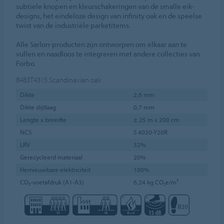
subtiele knopen en kleurschakeringen van de smalle eik-
designs, het eindeloze design van infinity oak en de speelse
twist van de industriële parketitems.
Alle Sarlon-producten zijn ontworpen om elkaar aan te
vullen en naadloos te integreren met andere collecties van
Forbo.
8483T4315
Scandinavian oak
Dikte
2,6 mm
Dikte slijtlaag
0,7 mm
Lengte x breedte
± 25 m x 200 cm
NCS
S 4020-Y20R
LRV
32%
Gerecycleerd materiaal
20%
Hernieuwbare elektriciteit
100%
CO₂-voetafdruk (A1-A3)
6,24 kg CO₂e/m²