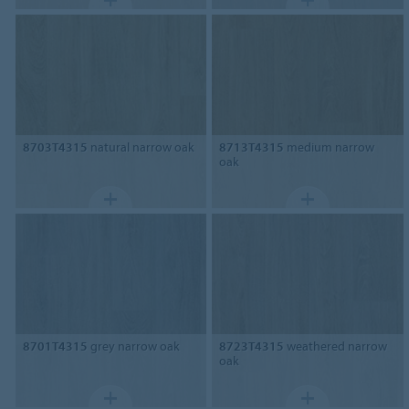
8703T4315
natural narrow oak
8713T4315
medium narrow
oak
8701T4315
grey narrow oak
8723T4315
weathered narrow
oak