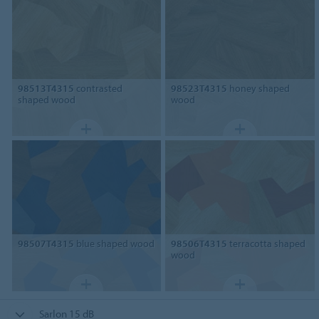
98513T4315
contrasted
98523T4315
honey shaped
shaped wood
wood
98507T4315
blue shaped wood
98506T4315
terracotta shaped
wood
Sarlon 15 dB