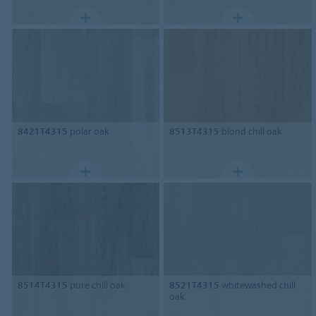
8421T4315
polar oak
8513T4315
blond chill oak
8514T4315
pure chill oak
8521T4315
whitewashed chill
oak