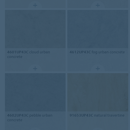
4601UP43C
cloud urban
4612UP43C
fog urban concrete
concrete
4602UP43C
pebble urban
91653UP43C
natural travertine
concrete