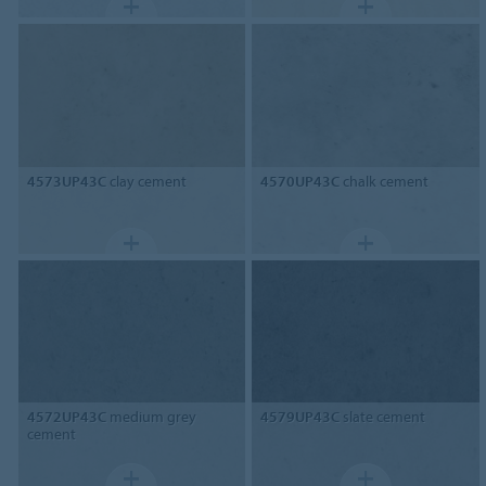
4573UP43C
clay cement
4570UP43C
chalk cement
4572UP43C
medium grey
4579UP43C
slate cement
cement