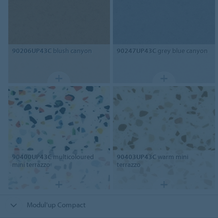
90206UP43C
blush canyon
90247UP43C
grey blue canyon
90400UP43C
multicoloured
90403UP43C
warm mini
mini terrazzo
terrazzo
Modul'up Compact