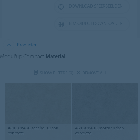
DOWNLOAD SFEERBEELDEN
BIM OBJECT DOWNLOADEN
Producten
Modul'up Compact
Material
SHOW FILTERS
(0)
REMOVE ALL
4603UP43C
seashell urban
4613UP43C
mortar urban
concrete
concrete