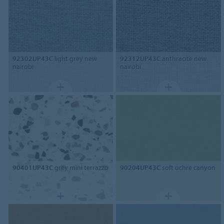
92302UP43C
light grey new
92312UP43C
anthracite new
nairobi
nairobi
90401UP43C
grey mini terrazzo
90204UP43C
soft ochre canyon