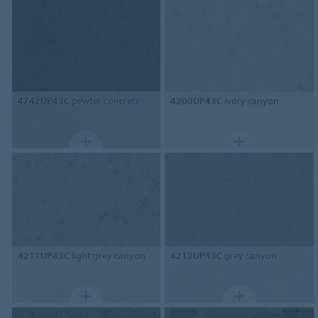
4742UP43C
pewter concrete
4200UP43C
ivory canyon
4211UP43C
light grey canyon
4212UP43C
grey canyon