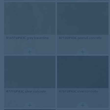
91651UP43C
grey travertine
4713UP43C
peanut concrete
4771UP43C
silver concrete
4761UP43C
steel concrete