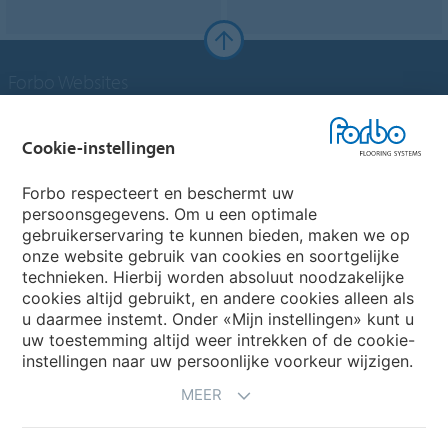
Forbo Websites
Forbo Groep
Cookie-instellingen
Forbo Flooring Systems
Forbo respecteert en beschermt uw
persoonsgegevens. Om u een optimale
gebruikerservaring te kunnen bieden, maken we op
Forbo Movement Systems
onze website gebruik van cookies en soortgelijke
technieken. Hierbij worden absoluut noodzakelijke
cookies altijd gebruikt, en andere cookies alleen als
u daarmee instemt. Onder «Mijn instellingen» kunt u
Kies een land
uw toestemming altijd weer intrekken of de cookie-
instellingen naar uw persoonlijke voorkeur wijzigen.
Kies uw land
MEER