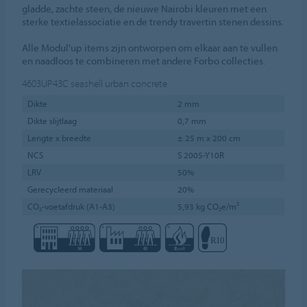
gladde, zachte steen, de nieuwe Nairobi kleuren met een
sterke textielassociatie en de trendy travertin stenen dessins.
Alle Modul'up items zijn ontworpen om elkaar aan te vullen
en naadloos te combineren met andere Forbo collecties.
4603UP43C
seashell urban concrete
Dikte
2 mm
Dikte slijtlaag
0,7 mm
Lengte x breedte
± 25 m x 200 cm
NCS
S 2005-Y10R
LRV
50%
Gerecycleerd materiaal
20%
CO₂-voetafdruk (A1-A3)
5,93 kg CO₂e/m²