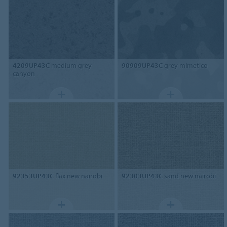
4209UP43C
medium grey
90909UP43C
grey mimetico
canyon
92353UP43C
flax new nairobi
92303UP43C
sand new nairobi