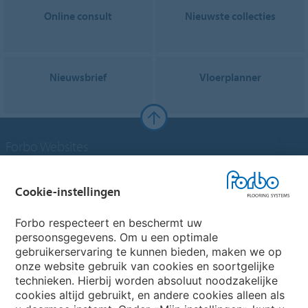
Online consult
Nieuwste collecties
Nieuwsbrief
Vloerplanner
Forbo Websites
Forbo Groep
Cookie-instellingen
Forbo Flooring Systems
Forbo respecteert en beschermt uw
persoonsgegevens. Om u een optimale
gebruikerservaring te kunnen bieden, maken we op
Forbo Movement Systems
onze website gebruik van cookies en soortgelijke
technieken. Hierbij worden absoluut noodzakelijke
cookies altijd gebruikt, en andere cookies alleen als