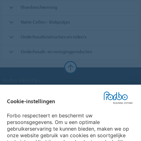
Vloerbescherming
Natte Cellen - klokputjes
Onderhoudsinstructies en video's
Onderhouds- en reinigingproducten
Forbo Websites
Forbo Groep
Cookie-instellingen
Forbo Flooring Systems
Forbo respecteert en beschermt uw
persoonsgegevens. Om u een optimale
gebruikerservaring te kunnen bieden, maken we op
Forbo Movement Systems
onze website gebruik van cookies en soortgelijke