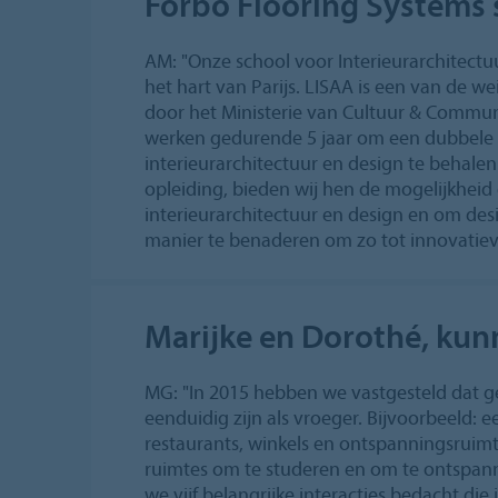
Forbo Flooring Systems
AM: "Onze school voor Interieurarchitectu
het hart van Parijs. LISAA is een van de we
door het Ministerie van Cultuur & Commun
werken gedurende 5 jaar om een dubbele 
interieurarchitectuur en design te behalen.
opleiding, bieden wij hen de mogelijkheid 
interieurarchitectuur en design en om des
manier te benaderen om zo tot innovatie
Marijke en Dorothé, kunn
MG: "In 2015 hebben we vastgesteld dat 
eenduidig zijn als vroeger. Bijvoorbeeld: 
restaurants, winkels en ontspanningsruim
ruimtes om te studeren en om te ontspa
we vijf belangrijke interacties bedacht di