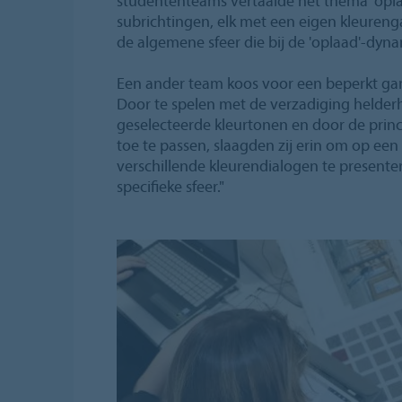
studententeams vertaalde het thema 'oplad
subrichtingen, elk met een eigen kleuren
de algemene sfeer die bij de 'oplaad'-dyna
Een ander team koos voor een beperkt ga
Door te spelen met de verzadiging helder
geselecteerde kleurtonen en door de princ
toe te passen, slaagden zij erin om op ee
verschillende kleurendialogen te presente
specifieke sfeer."