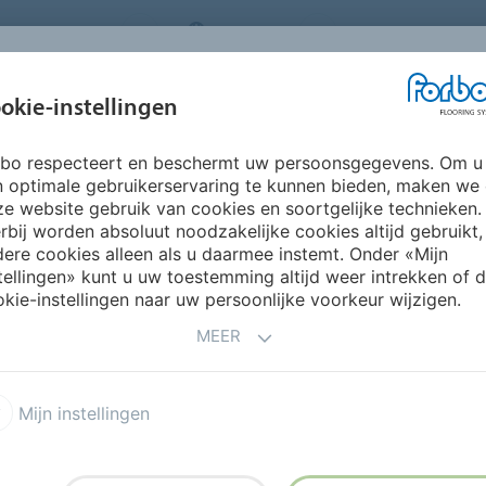
ORING SYSTEMS
BELGIUM
FAQ
OVER ONS
okie-instellingen
rbo respecteert en beschermt uw persoonsgegevens. Om u
INSPIRATIE &
INSTALLATIE &
DUURZAAMHEID
P
n optimale gebruikerservaring te kunnen bieden, maken we
REFERENTIES
ONDERHOUD
e website gebruik van cookies en soortgelijke technieken.
rbij worden absoluut noodzakelijke cookies altijd gebruikt,
Student Challenge LISAA
ere cookies alleen als u daarmee instemt. Onder «Mijn
: FORBO X LISAA
tellingen» kunt u uw toestemming altijd weer intrekken of 
kie-instellingen naar uw persoonlijke voorkeur wijzigen.
MEER
Mijn instellingen
e dynamiek van een