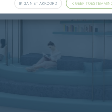
IK GA NIET AKKOORD
IK GEEF TOESTEMMIN