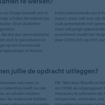
 samen te werken?
ur en Design bevindt zich in
Forbo interesseerde ons in h
inige scholen die erkend zijn
aspect, maar ook voor zijn de
icatie. Onze studenten
vaak samenwerkt met gevest
graad in
maar ook jonge opkomende 
 Na drie jaar generalistische
assortiment maakt het mogel
om zich te specialiseren in
waar LISAA zich op richt, nam
ign op een transversale
ve oplossingen te komen.
en jullie de opdracht uitleggen?
gebouwen niet meer zo
DK: "Met deze filosofie in 
een ziekenhuis heeft nu ook
om DOAB als uitgangspunt t
tes, en scholen hebben
interacties te selecteren di
nnen. Na onderzoek hebben
ontspannen, verbinden, enz.
e in een gebouw plaatsvinden:
zintuiglijke ervaringen te be