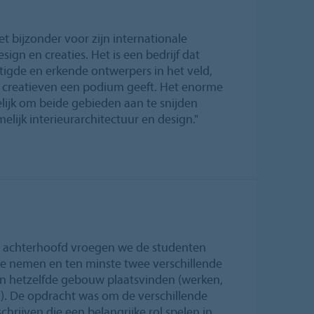
et bijzonder voor zijn internationale
sign en creaties. Het is een bedrijf dat
igde en erkende ontwerpers in het veld,
creatieven een podium geeft. Het enorme
ijk om beide gebieden aan te snijden
elijk interieurarchitectuur en design."
het achterhoofd vroegen we de studenten
e nemen en ten minste twee verschillende
e in hetzelfde gebouw plaatsvinden (werken,
). De opdracht was om de verschillende
schrijven die een belangrijke rol spelen in