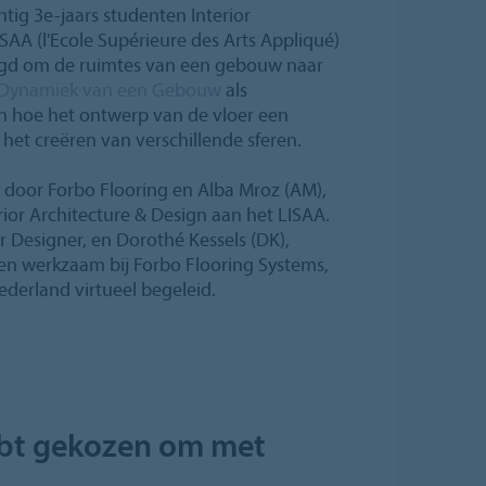
ntig 3e-jaars studenten Interior
SAA (l'Ecole Supérieure des Arts Appliqué)
odigd om de ruimtes van een gebouw naar
Dynamiek van een Gebouw
als
en hoe het ontwerp van de vloer een
j het creëren van verschillende sferen.
 door Forbo Flooring en Alba Mroz (AM),
ior Architecture & Design aan het LISAA.
or Designer, en Dorothé Kessels (DK),
den werkzaam bij Forbo Flooring Systems,
ederland virtueel begeleid.
hebt gekozen om met