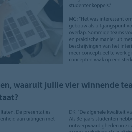
studentenkoppels."
MG: "Het was interessant om
gebouw als uitgangspunt voo
overlap. Sommige teams voer
en praktische manier uit me
beschrijvingen van het inter
meer conceptueel te werk g
concepten vaak op een sterk
ten, waaruit jullie vier winnende 
taat?
ultaten. De presentaties
DK: "De algehele kwaliteit v
denheid aan uitingen met
Als 3e-jaars studenten hebb
ontwerpvaardigheden in zow