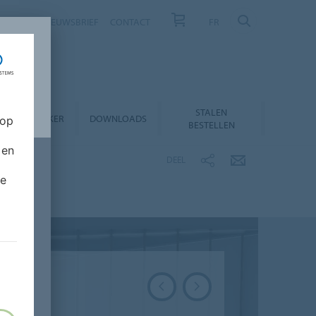
NIEUWS
NIEUWSBRIEF
CONTACT
FR
STALEN
RODUCTZOEKER
DOWNLOADS
 op
BESTELLEN
 en
DEEL
de