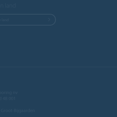
en land
w land
ooring nv
ld 4B 001
 Groot-Bijgaarden