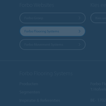
Forbo Websites
Kies e
Forbo Groep
Kies u
Forbo Flooring Systems
Forbo Movement Systems
Forbo Flooring Systems
Producten
Forbo Fl
't Hofve
Segmenten
BE- 1702
Inspiratie & Referenties