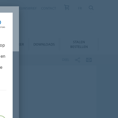
NIEUWS
NIEUWSBRIEF
CONTACT
FR
STALEN
RODUCTZOEKER
DOWNLOADS
 op
BESTELLEN
 en
DEEL
de