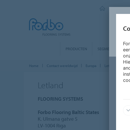
FORBO FLO
Co
Fo
PRODUCTEN
SEGMENTEN
ee
onz
Hie
Home
Contact wereldwijd
Europa
Letland
and
ins
coo
Letland
FLOORING SYSTEMS
Forbo Flooring Baltic States
K. Ulmana gatve 5
LV-1004 Riga