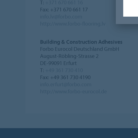
T:
+371 670 661 16
Fax: +371 670 661 17
info.lv@forbo.com
http://www.forbo-flooring.lv
Building & Construction Adhesives
Forbo Eurocol Deutschland GmbH
August-Röbling-Strasse 2
DE-99091 Erfurt
T:
+49 361 730 410
Fax: +49 361 730 4190
info.erfurt@forbo.com
http://www.forbo-eurocol.de