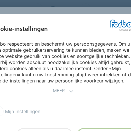
ORING SYSTEMS
BELGIUM
FAQ
OVER ONS
okie-instellingen
rbo respecteert en beschermt uw persoonsgegevens. Om u
INSPIRATIE &
INSTALLATIE &
DUURZAAMHEID
P
n optimale gebruikerservaring te kunnen bieden, maken we
REFERENTIES
ONDERHOUD
e website gebruik van cookies en soortgelijke technieken.
rbij worden absoluut noodzakelijke cookies altijd gebruikt,
ere cookies alleen als u daarmee instemt. Onder «Mijn
tellingen» kunt u uw toestemming altijd weer intrekken of 
kie-instellingen naar uw persoonlijke voorkeur wijzigen.
MEER
Mijn instellingen