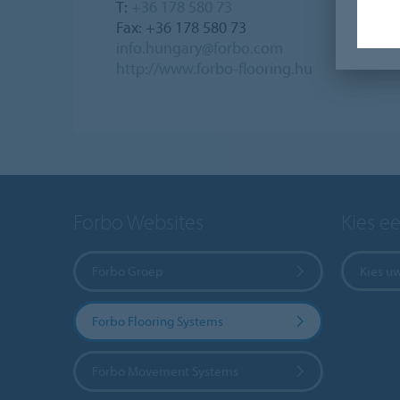
T:
+36 178 580 73
Fax: +36 178 580 73
info.hungary@forbo.com
http://www.forbo-flooring.hu
Forbo Websites
Kies e
Forbo Groep
Kies u
Forbo Flooring Systems
Forbo Movement Systems