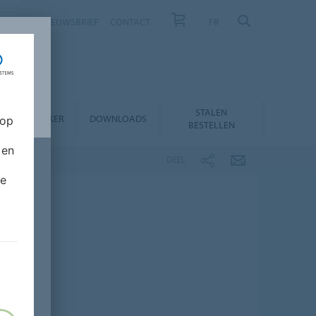
NIEUWS
NIEUWSBRIEF
CONTACT
FR
STALEN
RODUCTZOEKER
DOWNLOADS
 op
BESTELLEN
 en
DEEL
de