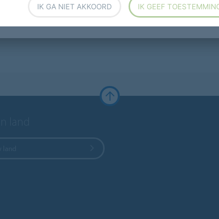
IK GA NIET AKKOORD
IK GEEF TOESTEMMIN
en land
w land