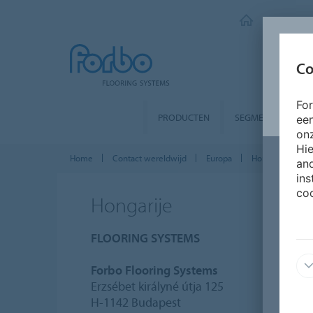
FORBO FLO
Co
Fo
PRODUCTEN
SEGMENTEN
ee
onz
Hie
Home
Contact wereldwijd
Europa
Hongarije
and
ins
coo
Hongarije
FLOORING SYSTEMS
Forbo Flooring Systems
Erzsébet királyné útja 125
H-1142 Budapest