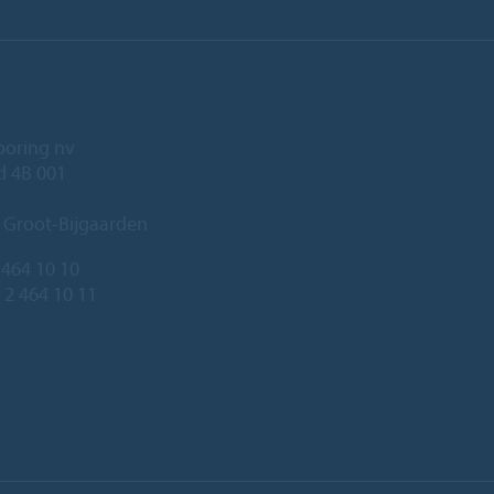
ooring nv
ld 4B 001
 Groot-Bijgaarden
 464 10 10
 2 464 10 11