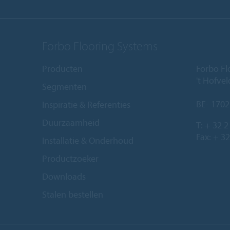
Forbo Flooring Systems
Producten
Forbo Fl
't Hofve
Segmenten
BE- 1702
Inspiratie & Referenties
Duurzaamheid
T:
+ 32 2
Fax: + 32
Installatie & Onderhoud
Productzoeker
Downloads
Stalen bestellen