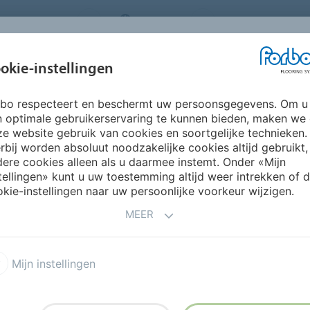
ORING SYSTEMS
BELGIUM
FAQ
OVER ONS
okie-instellingen
rbo respecteert en beschermt uw persoonsgegevens. Om u
INSPIRATIE &
INSTALLATIE &
DUURZAAMHEID
P
n optimale gebruikerservaring te kunnen bieden, maken we
REFERENTIES
ONDERHOUD
e website gebruik van cookies en soortgelijke technieken.
rbij worden absoluut noodzakelijke cookies altijd gebruikt,
ere cookies alleen als u daarmee instemt. Onder «Mijn
tellingen» kunt u uw toestemming altijd weer intrekken of 
kie-instellingen naar uw persoonlijke voorkeur wijzigen.
MEER
Mijn instellingen