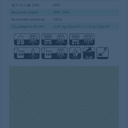
빛의 반사율 (LRV)
60%
Recycled content
38% / 35%
Renewable electricity
100%
CO₂ footprint (A1-A3)
-0.67 kg CO₂e/m² / -0.13 kg CO₂e/m²