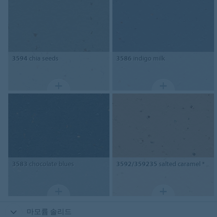
3594
chia seeds
3586
indigo milk
3583
chocolate blues
3592/359235
salted caramel *
마모륨 솔리드