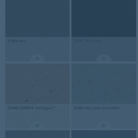
3589
nori
3591
black tea
3590/359035
meringue *
3582
earl grey chocolate