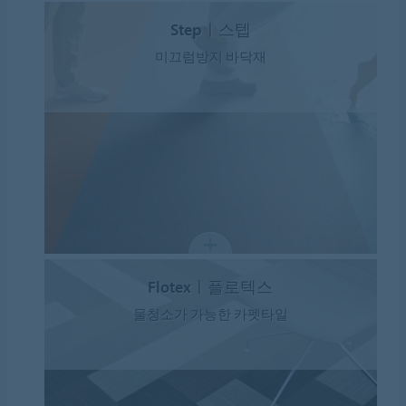
Stepㅣ스텝
미끄럼방지 바닥재
Flotexㅣ플로텍스
물청소가 가능한 카펫타일