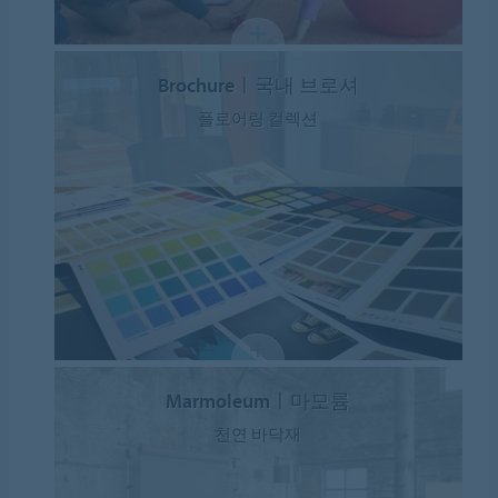
Brochureㅣ국내 브로셔
플로어링 컬렉션
Marmoleumㅣ마모륨
천연 바닥재