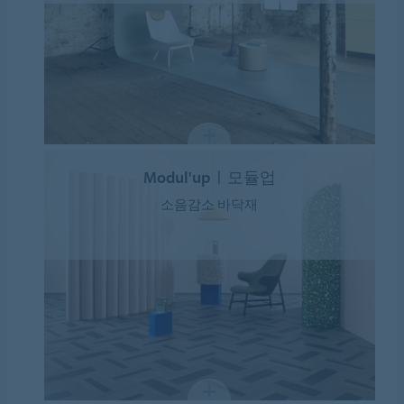
Modul'upㅣ모듈업
소음감소 바닥재