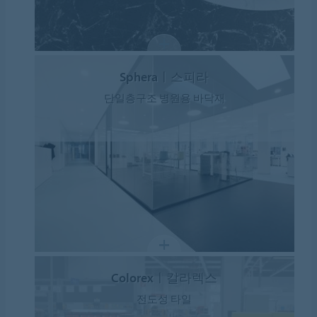
Spheraㅣ스피라
단일층구조 병원용 바닥재
Colorexㅣ칼라렉스
전도성 타일