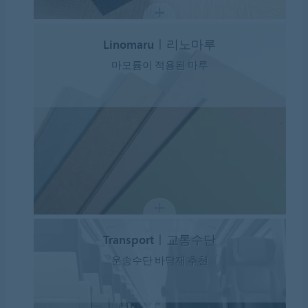
Linomaruㅣ리노마루
마모륨이 적용된 마루
Transportㅣ교통수단
운송수단 바닥재 추천