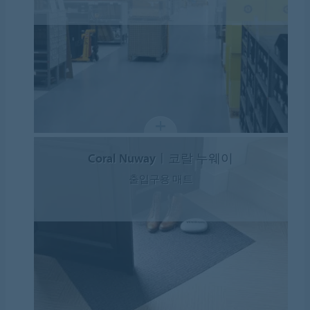
Coral Nuwayㅣ코랄 누웨이
출입구용 매트