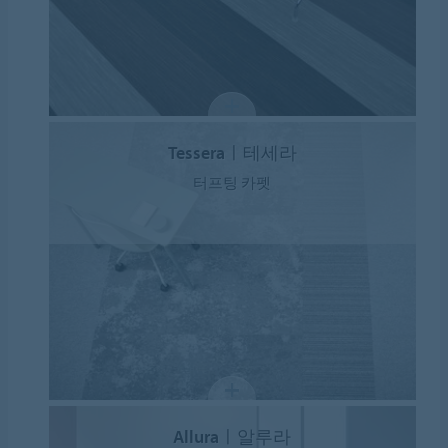
Tesseraㅣ테세라
터프팅 카펫
Alluraㅣ알루라