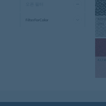
오픈 필터
4201
FilterForColor
grey
4223