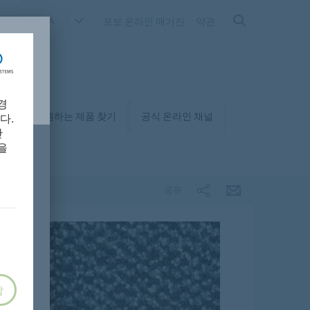
OUTH KOREA
포보 온라인 매거진
약관
경
매거
원하는 제품 찾기
공식 온라인 채널
다.
만
을
공유
함