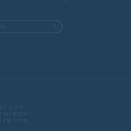
선택
시 송파구
 167 문정역
B동 1511호