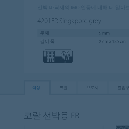
선박 바닥재의 IMO 인증에 대해 더 알아
4201FR
Singapore grey
두께
9 mm
길이 폭
27 m x 185 cm
색상
코랄
브로셔
출입구
코랄 선박용 FR