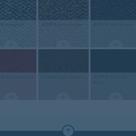
FR
Singapore
4204FR
Santos brown
4207FR
Panama blue
FR
Hong Kong red
4226FR
Tanger brown
4230FR
New York
black