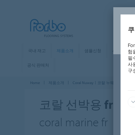
쿠
F
국내 재고
제품소개
샘플신청
사례ㅣ시뮬
험
필
사
공식 판매처
구
Home
제품소개
Coral Nuwayㅣ코랄 누웨이
코랄
코랄 선박용 fr
coral marine fr