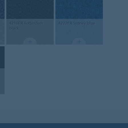
4210FR
Rotterdam
4222FR
Sydney blue
black