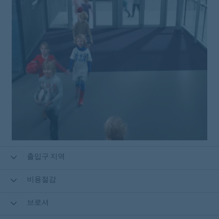
출입구 지역
비용절감
브로셔