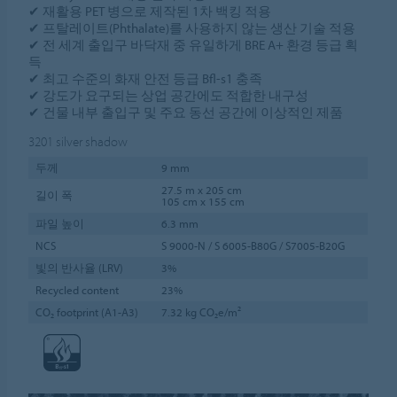
✔ 재활용 PET 병으로 제작된 1차 백킹 적용
✔ 프탈레이트(Phthalate)를 사용하지 않는 생산 기술 적용
✔ 전 세계 출입구 바닥재 중 유일하게 BRE A+ 환경 등급 획
득
✔ 최고 수준의 화재 안전 등급 Bfl-s1 충족
✔ 강도가 요구되는 상업 공간에도 적합한 내구성
✔ 건물 내부 출입구 및 주요 동선 공간에 이상적인 제품
3201
silver shadow
두께
9 mm
27.5 m x 205 cm
길이 폭
105 cm x 155 cm
파일 높이
6.3 mm
NCS
S 9000-N / S 6005-B80G / S7005-B20G
빛의 반사율 (LRV)
3%
Recycled content
23%
CO₂ footprint (A1-A3)
7.32 kg CO₂e/m²