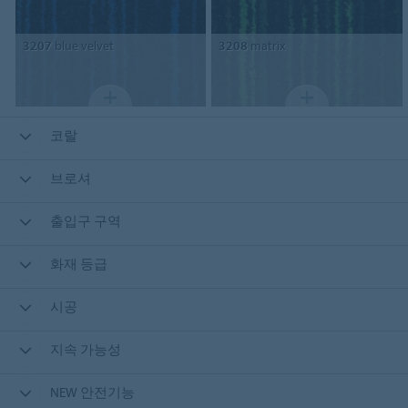
3207
blue velvet
3208
matrix
코랄
브로셔
출입구 구역
화재 등급
시공
지속 가능성
NEW 안전기능