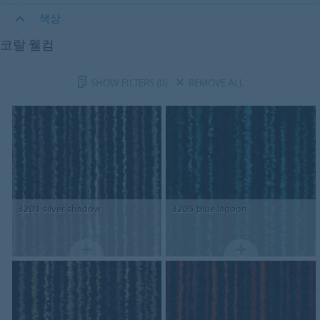
색상
코랄 웰컴
SHOW FILTERS
(0)
REMOVE ALL
3201
silver shadow
3205
blue lagoon