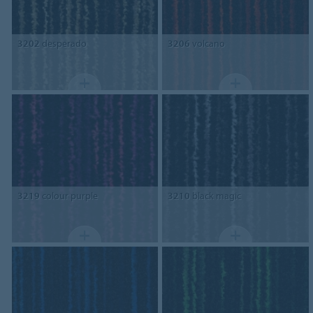
3202
desperado
3206
volcano
3219
colour purple
3210
black magic