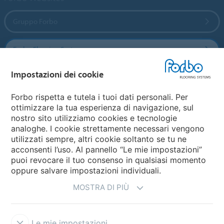
Gruppo Forbo
Forbo Flooring Systems
Impostazioni dei cookie
Forbo Movement Systems
Forbo rispetta e tutela i tuoi dati personali. Per
ottimizzare la tua esperienza di navigazione, sul
nostro sito utilizziamo cookies e tecnologie
Seleziona una nazione
analoghe. I cookie strettamente necessari vengono
utilizzati sempre, altri cookie soltanto se tu ne
Seleziona una nazione
acconsenti l’uso. Al pannello “Le mie impostazioni”
puoi revocare il tuo consenso in qualsiasi momento
oppure salvare impostazioni individuali.
MOSTRA DI PIÙ
Le mie impostazioni