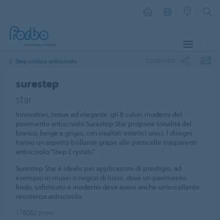
MENU
CONDIVIDI
Step vinilico antiscivolo
surestep
star
Innovativo, tenue ed elegante: gli 8 colori moderni del
pavimento antiscivolo Surestep Star propone tonalità del
bianco, beige e grigio, con risultati estetici unici. I disegni
hanno un aspetto brillante grazie alle particelle trasparenti
antiscivolo “Step Crystals”.
Surestep Star è ideale per applicazioni di prestigio, ad
esempio in musei o negozi di lusso, dove un pavimento
lindo, sofisticato e moderno deve avere anche un’eccellente
resistenza antiscivolo.
176082
snow