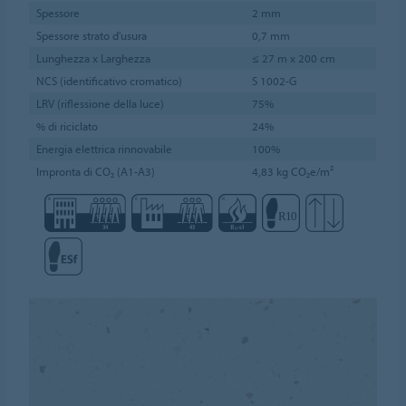
Spessore
2 mm
Spessore strato d'usura
0,7 mm
Lunghezza x Larghezza
≤ 27 m x 200 cm
NCS (identificativo cromatico)
S 1002-G
LRV (riflessione della luce)
75%
% di riciclato
24%
Energia elettrica rinnovabile
100%
Impronta di CO₂ (A1-A3)
4,83 kg CO₂e/m²