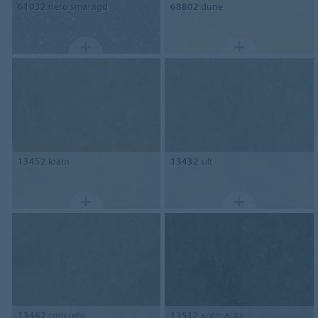
61032
nero smaragd
68802
dune
13452
loam
13432
silt
13482
concrete
13512
anthracite