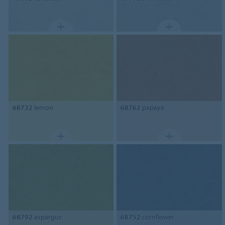
68732
lemon
68762
papaya
68792
aspargus
68752
cornflower