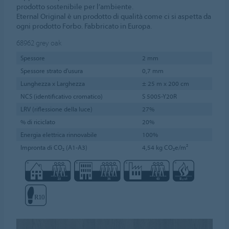
prodotto sostenibile per l’ambiente.
Eternal Original è un prodotto di qualità come ci si aspetta da
ogni prodotto Forbo. Fabbricato in Europa.
68962
grey oak
Spessore
2 mm
Spessore strato d'usura
0,7 mm
Lunghezza x Larghezza
± 25 m x 200 cm
NCS (identificativo cromatico)
S 5005-Y20R
LRV (riflessione della luce)
27%
% di riciclato
20%
Energia elettrica rinnovabile
100%
Impronta di CO₂ (A1-A3)
4,54 kg CO₂e/m²