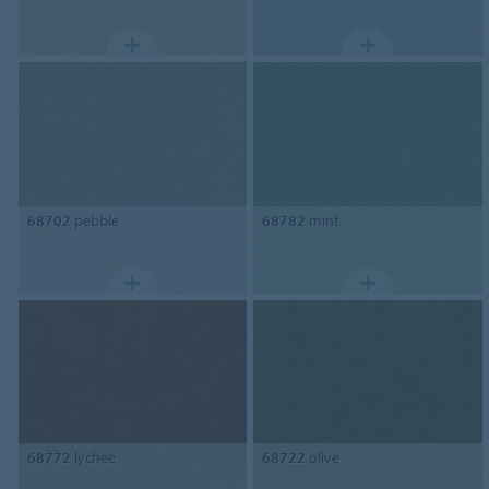
68702
pebble
68782
mint
68772
lychee
68722
olive