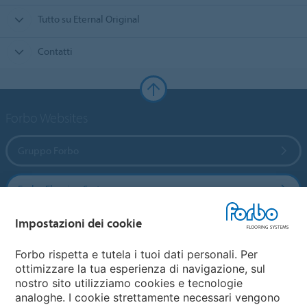
Tutto su Eternal Original
Contatti
Forbo Websites
Gruppo Forbo
Forbo Flooring Systems
Impostazioni dei cookie
Forbo Movement Systems
Forbo rispetta e tutela i tuoi dati personali. Per
ottimizzare la tua esperienza di navigazione, sul
nostro sito utilizziamo cookies e tecnologie
Seleziona una nazione
analoghe. I cookie strettamente necessari vengono