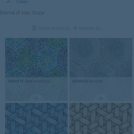
Colori
Eternal di Mac Stopa
SHOW FILTERS
(0)
REMOVE ALL
360001E
blue anemone
360003E
fur cool