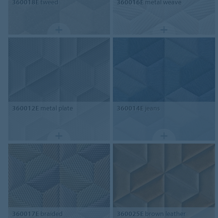
360018E
tweed
360016E
metal weave
360012E
metal plate
360014E
jeans
360017E
braided
360025E
brown leather