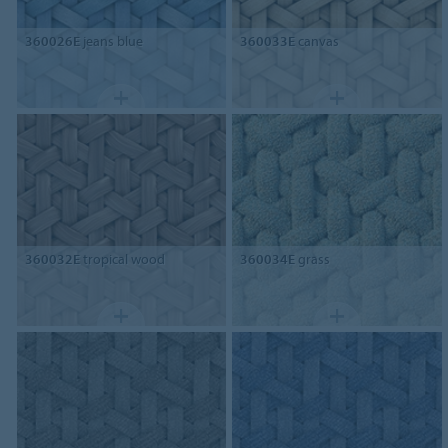
360026E
jeans blue
360033E
canvas
360032E
tropical wood
360034E
grass