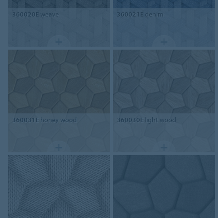
360020E
weave
360021E
denim
360031E
honey wood
360030E
light wood