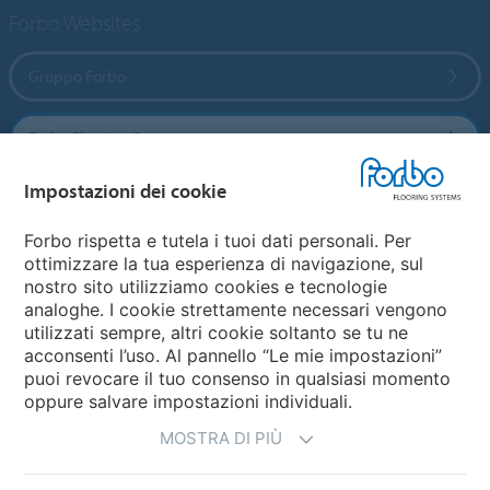
Forbo Websites
Gruppo Forbo
Forbo Flooring Systems
Impostazioni dei cookie
Forbo Movement Systems
Forbo rispetta e tutela i tuoi dati personali. Per
ottimizzare la tua esperienza di navigazione, sul
nostro sito utilizziamo cookies e tecnologie
Seleziona una nazione
analoghe. I cookie strettamente necessari vengono
utilizzati sempre, altri cookie soltanto se tu ne
Seleziona una nazione
acconsenti l’uso. Al pannello “Le mie impostazioni”
puoi revocare il tuo consenso in qualsiasi momento
oppure salvare impostazioni individuali.
MOSTRA DI PIÙ