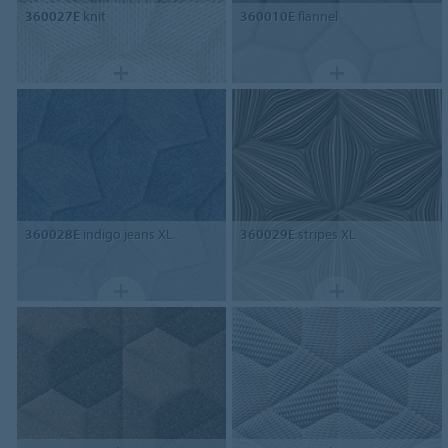
360027E
knit
360010E
flannel
360028E
indigo jeans XL
360029E
stripes XL