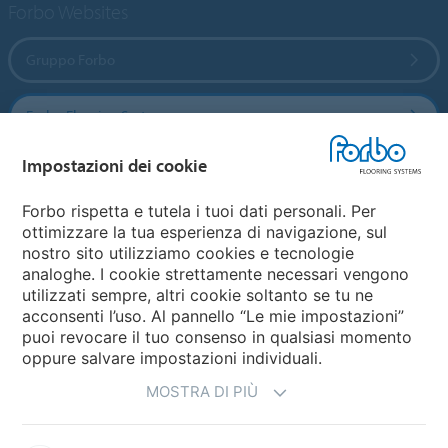
Forbo Websites
Gruppo Forbo
Forbo Flooring Systems
Impostazioni dei cookie
Forbo Movement Systems
Forbo rispetta e tutela i tuoi dati personali. Per
ottimizzare la tua esperienza di navigazione, sul
nostro sito utilizziamo cookies e tecnologie
Seleziona una nazione
analoghe. I cookie strettamente necessari vengono
utilizzati sempre, altri cookie soltanto se tu ne
Seleziona una nazione
acconsenti l’uso. Al pannello “Le mie impostazioni”
puoi revocare il tuo consenso in qualsiasi momento
oppure salvare impostazioni individuali.
MOSTRA DI PIÙ