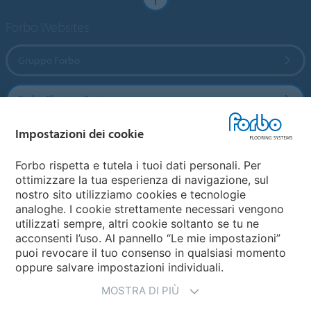
Forbo Websites
Gruppo Forbo
Forbo Flooring Systems
Impostazioni dei cookie
Forbo Movement Systems
Forbo rispetta e tutela i tuoi dati personali. Per
ottimizzare la tua esperienza di navigazione, sul
nostro sito utilizziamo cookies e tecnologie
Seleziona una nazione
analoghe. I cookie strettamente necessari vengono
utilizzati sempre, altri cookie soltanto se tu ne
Seleziona una nazione
acconsenti l’uso. Al pannello “Le mie impostazioni”
puoi revocare il tuo consenso in qualsiasi momento
oppure salvare impostazioni individuali.
MOSTRA DI PIÙ