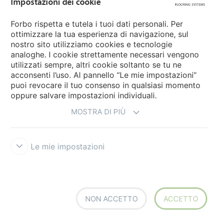
Impostazioni dei cookie
Forbo Movement Systems
Forbo rispetta e tutela i tuoi dati personali. Per
ottimizzare la tua esperienza di navigazione, sul
nostro sito utilizziamo cookies e tecnologie
Seleziona una nazione
analoghe. I cookie strettamente necessari vengono
utilizzati sempre, altri cookie soltanto se tu ne
Seleziona una nazione
acconsenti l’uso. Al pannello “Le mie impostazioni”
puoi revocare il tuo consenso in qualsiasi momento
oppure salvare impostazioni individuali.
MOSTRA DI PIÙ
Le mie impostazioni
Disclaimer e Condizioni d'uso
Trattamento dati personali
Cookies
Forbo Integrity Line
Impostazioni dei cookie
NON ACCETTO
ACCETTO
creating better environments