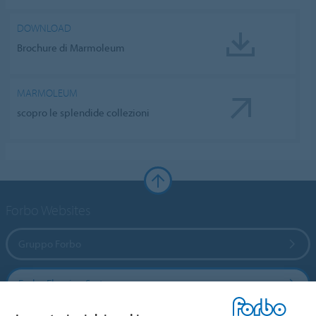
DOWNLOAD
Brochure di Marmoleum
MARMOLEUM
scopro le splendide collezioni
Forbo Websites
Gruppo Forbo
Forbo Flooring Systems