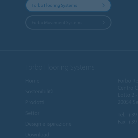
Forbo Flooring Systems
Forbo Movement Systems
Forbo Flooring Systems
Home
Forbo Resi
Centro C
Sostenibilità
Lotto 2 - 
20054 Se
Prodotti
Settori
Tel.:
+39 
Fax: +39
Design e ispirazione
Download