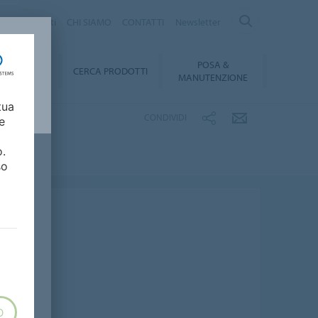
logo Prodotti
CHI SIAMO
CONTATTI
Newsletter
POSA &
DOWNLOAD
CERCA PRODOTTI
MANUTENZIONE
tua
CONDIVIDI
e
o.
so
O