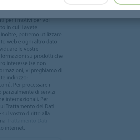
ti per i motivi per voi
o in cui li avete
Inoltre, potremo utilizzare
 sito web e ogni altro dato
ividuare le vostre
informazioni su prodotti che
ro interesse (se non
formazioni, vi preghiamo di
e indirizzo:
com). Per processare i
o parzialmente di servizi
he internazionali. Per
sul Trattamento dei Dati
sul vostro diritto alla
gina
Trattamento Dati
to internet.