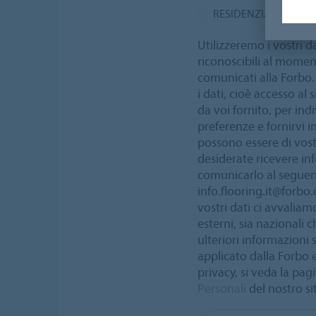
RESIDENZIALE
Utilizzeremo i vostri da
riconoscibili al moment
comunicati alla Forbo. 
i dati, cioè accesso al
da voi fornito, per ind
preferenze e fornirvi 
possono essere di vost
desiderate ricevere in
comunicarlo al seguent
info.flooring.it@forbo.
vostri dati ci avvaliam
esterni, sia nazionali c
ulteriori informazioni 
applicato dalla Forbo e 
privacy, si veda la pa
Personali
del nostro si