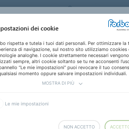
ORBO FLOORING SYSTEMS
ITALY
Home
Cata
DESIGN E
postazioni dei cookie
STENIBILITÀ
PRODOTTI
SETTORI
ISPIRAZIONE
bo rispetta e tutela i tuoi dati personali. Per ottimizzare la 
m brochure
erienza di navigazione, sul nostro sito utilizziamo cookies 
CHURE DI MARMOLEUM
nologie analoghe. I cookie strettamente necessari vengono
lizzati sempre, altri cookie soltanto se tu ne acconsenti l’us
pannello “Le mie impostazioni” puoi revocare il tuo consen
qualsiasi momento oppure salvare impostazioni individuali.
MOSTRA DI PIÙ
Le mie impostazioni
NON ACCETTO
ACCETT