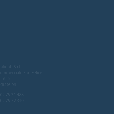
lienti S.r.l.
ommerciale San Felice
int. 5
grate MI
02 75 31 488
 02 75 32 340