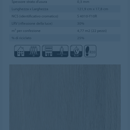
Spessore strato d'usura
0,3 mm
Lunghezza x Larghezza
121,9 cm x 17,8 cm
NCS (identificativo cromatico)
S 4010-Y10R
LRV (riflessione della luce)
30%
m² per confezione
4,77 m2 (22 pezzi)
% di riciclato
25%