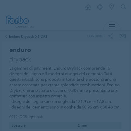
MENU
CONDIVIDI
Enduro Dryback 0,3 DR3
enduro
dryback
La gamma di pavimenti Enduro Dryback comprende 15
disegni del legno e 3 moderni disegni del cemento. Tutti
questi articoli sono proposti in tonalità che possono anche
essere accostate per creare splendide combinazioni. Enduro
Dryback ha uno strato d’usura di 0,30 mm e presentano una
goffratura con aspetto naturale.
I disegni del legno sono in doghe da 121,9 cm x 17,8 cm.
I disegni del cemento sono in doghe da 60,96 cm x 30.48 cm.
69124DR3
light oak
Spessore
2 mm