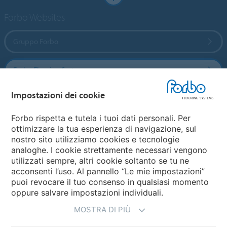
Forbo Websites
Gruppo Forbo
Forbo Flooring Systems
Impostazioni dei cookie
Forbo Movement Systems
Forbo rispetta e tutela i tuoi dati personali. Per
ottimizzare la tua esperienza di navigazione, sul
nostro sito utilizziamo cookies e tecnologie
Seleziona una nazione
analoghe. I cookie strettamente necessari vengono
utilizzati sempre, altri cookie soltanto se tu ne
Seleziona una nazione
acconsenti l’uso. Al pannello “Le mie impostazioni”
puoi revocare il tuo consenso in qualsiasi momento
oppure salvare impostazioni individuali.
MOSTRA DI PIÙ