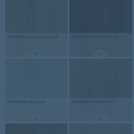
69206DR3
natural nutwood
69209DR3
dark nutwood
69102DR3
white oak
69100DR3
washed oak