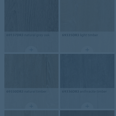
69137DR3
natural grey oak
69335DR3
light timber
69330DR3
natural timber
69336DR3
anthracite timber