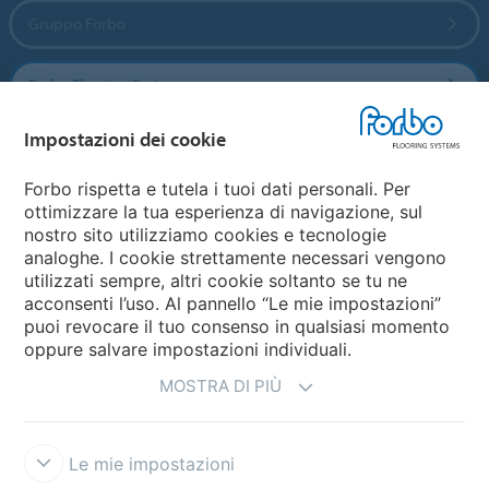
Gruppo Forbo
Forbo Flooring Systems
Impostazioni dei cookie
Forbo Movement Systems
Forbo rispetta e tutela i tuoi dati personali. Per
ottimizzare la tua esperienza di navigazione, sul
nostro sito utilizziamo cookies e tecnologie
Seleziona una nazione
analoghe. I cookie strettamente necessari vengono
utilizzati sempre, altri cookie soltanto se tu ne
Seleziona una nazione
acconsenti l’uso. Al pannello “Le mie impostazioni”
puoi revocare il tuo consenso in qualsiasi momento
oppure salvare impostazioni individuali.
MOSTRA DI PIÙ
Le mie impostazioni