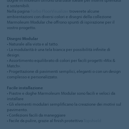
doghe in linoleum offrono una base ideale per interni splendidi
e sostenibili.
Nella pagina
Forbo FloorVisualizer
troverete alcune
ambientazioni con diversi colori e disegni della collezione
Marmoleum Modular che offrono spunti di ispirazione per il
vostro progetto.
Disegni Modular
• Naturale alla vista e al tatto.
• La modularità è una tela bianca per possibilità infinite di
design.
• Assortimento equilibrato di colori per facili progetti «Mix &
Match».
• Progettazione di pavimenti semplici, eleganti o con un design
complesso e personalizzato.
Facile installazione
• Piastre e doghe Marmoleum Modular sono facili e veloci da
installare
• Gli elementi modulari semplificano la creazione dei motivi sul
pavimento.
• Confezioni facili da maneggiare
• Facile da pulire, grazie al finish protettivo
Topshield