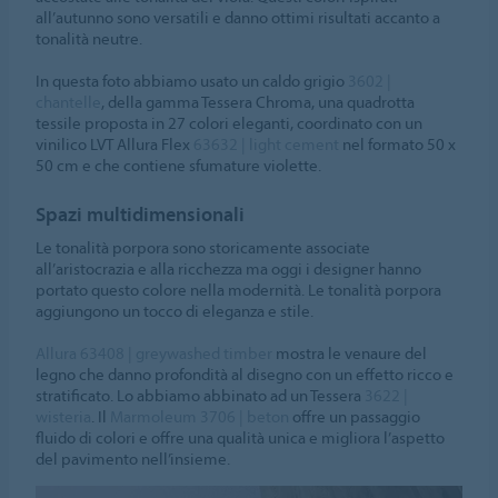
all’autunno sono versatili e danno ottimi risultati accanto a
tonalità neutre.
In questa foto abbiamo usato un caldo grigio
3602 |
chantelle
, della gamma Tessera Chroma, una quadrotta
tessile proposta in 27 colori eleganti, coordinato con un
vinilico LVT Allura Flex
63632 | light cement
nel formato 50 x
50 cm e che contiene sfumature violette.
Spazi multidimensionali
Le tonalità porpora sono storicamente associate
all’aristocrazia e alla ricchezza ma oggi i designer hanno
portato questo colore nella modernità. Le tonalità porpora
aggiungono un tocco di eleganza e stile.
Allura 63408 | greywashed timber
mostra le venaure del
legno che danno profondità al disegno con un effetto ricco e
stratificato. Lo abbiamo abbinato ad un Tessera
3622 |
wisteria
. Il
Marmoleum 3706 | beton
offre un passaggio
fluido di colori e offre una qualità unica e migliora l’aspetto
del pavimento nell’insieme.