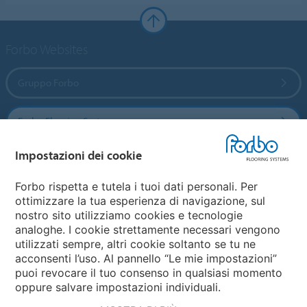
Forbo Websites
Gruppo Forbo
Forbo Flooring Systems
Impostazioni dei cookie
Forbo Movement Systems
Forbo rispetta e tutela i tuoi dati personali. Per
ottimizzare la tua esperienza di navigazione, sul
nostro sito utilizziamo cookies e tecnologie
Seleziona una nazione
analoghe. I cookie strettamente necessari vengono
utilizzati sempre, altri cookie soltanto se tu ne
Seleziona una nazione
acconsenti l’uso. Al pannello “Le mie impostazioni”
puoi revocare il tuo consenso in qualsiasi momento
oppure salvare impostazioni individuali.