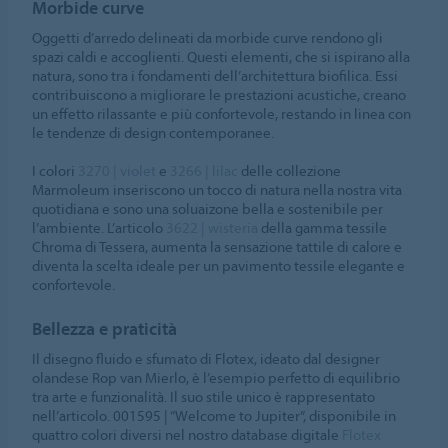
Morbide curve
Oggetti d’arredo delineati da morbide curve rendono gli
spazi caldi e accoglienti. Questi elementi, che si ispirano alla
natura, sono tra i fondamenti dell’architettura biofilica. Essi
contribuiscono a migliorare le prestazioni acustiche, creano
un effetto rilassante e più confortevole, restando in linea con
le tendenze di design contemporanee.
I colori
3270 | violet
e
3266 | lilac
delle collezione
Marmoleum inseriscono un tocco di natura nella nostra vita
quotidiana e sono una soluaizone bella e sostenibile per
l’ambiente. L’articolo
3622 | wisteria
della gamma tessile
Chroma di Tessera, aumenta la sensazione tattile di calore e
diventa la scelta ideale per un pavimento tessile elegante e
confortevole.
Bellezza e praticità
Il disegno fluido e sfumato di Flotex, ideato dal designer
olandese Rop van Mierlo, è l’esempio perfetto di equilibrio
tra arte e funzionalità. Il suo stile unico è rappresentato
nell’articolo. 001595 | “Welcome to Jupiter”, disponibile in
quattro colori diversi nel nostro database digitale
Flotex