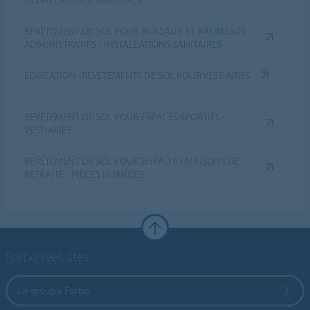
REVÊTEMENT DE SOL POUR BUREAUX ET BÂTIMENTS
ADMINISTRATIFS - INSTALLATIONS SANITAIRES
ÉDUCATION -REVÊTEMENTS DE SOL POUR VESTIAIRES
REVÊTEMENT DE SOL POUR ESPACES SPORTIFS -
VESTIAIRES
REVÊTEMENT DE SOL POUR EHPAD ET MAISONS DE
RETRAITE - PIÈCES HUMIDES
Forbo Websites
Le groupe Forbo