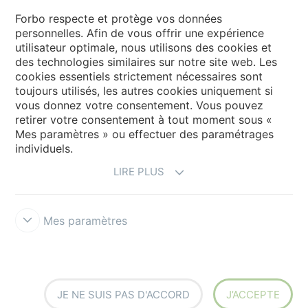
Sélectionnez votre pays
Forbo respecte et protège vos données
personnelles. Afin de vous offrir une expérience
utilisateur optimale, nous utilisons des cookies et
My Forbo
des technologies similaires sur notre site web. Les
cookies essentiels strictement nécessaires sont
LEXIQUE
toujours utilisés, les autres cookies uniquement si
PLAN DU SITE
vous donnez votre consentement. Vous pouvez
retirer votre consentement à tout moment sous «
Mes paramètres » ou effectuer des paramétrages
individuels.
LIRE PLUS
Mes paramètres
Mentions légales & Conditions d'utilisation
Protection des données
Politique des cookies
Forbo Integrity Line
Paramètres des
cookies
JE NE SUIS PAS D'ACCORD
J’ACCEPTE
creating better environments