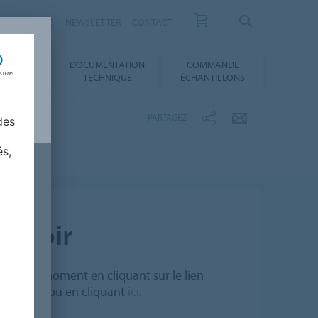
ESSE / ACTUS
NEWSLETTER
CONTACT
DOCUMENTATION
COMMANDE
 AU CHOIX
TECHNIQUE
ÉCHANTILLONS
PARTAGEZ
des
és,
savoir
 à tout moment en cliquant sur le lien
 e-mails ou en cliquant
ici
.