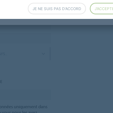
JE NE SUIS PAS D'ACCORD
J’ACCEPT
YS...
ME
 données uniquement dans
le vous nous les avez