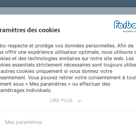
FRANCE
A PROPOS DE NOUS
TRAVAILLER CHEZ FORBO
PR
BLOG &
ramètres des cookies
ENTS
ENVIRONNEMENT
FAQ
AIDE
REALISATIONS
bo respecte et protège vos données personnelles. Afin de
rt
Transpress Newsletter
s offrir une expérience utilisateur optimale, nous utilisons 
ETTER
kies et des technologies similaires sur notre site web. Les
kies essentiels strictement nécessaires sont toujours utilis
 autres cookies uniquement si vous donnez votre
sentement. Vous pouvez retirer votre consentement à tout
ment sous « Mes paramètres » ou effectuer des
amétrages individuels.
anspress
Important à 
LIRE PLUS
r informé des dernières
Vous pouvez vous désinscrire
Mes paramètres
pirations, informations et
correspondant dans tous nos
ems.