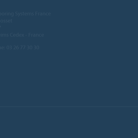
ooring Systems France
Gosset
7
ims Cedex - France
ne:
03 26 77 30 30