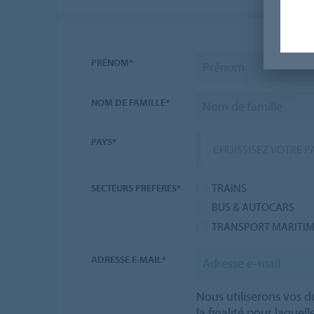
PRÉNOM*
NOM DE FAMILLE*
PAYS*
CHOISSISEZ VOTRE PA
TRAINS
SECTEURS PRÉFÉRÉS*
BUS & AUTOCARS
TRANSPORT MARITI
ADRESSE E-MAIL*
Nous utiliserons vos
la finalité pour laquel