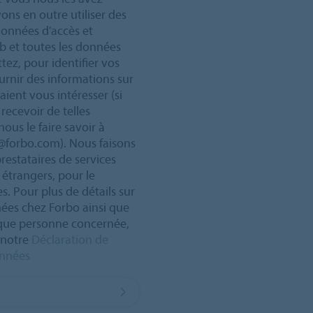
ns en outre utiliser des
données d'accès et
eb et toutes les données
ez, pour identifier vos
urnir des informations sur
ient vous intéresser (si
recevoir de telles
nous le faire savoir à
m@forbo.com). Nous faisons
restataires de services
 étrangers, pour le
. Pour plus de détails sur
nées chez Forbo ainsi que
t que personne concernée,
à notre
Déclaration de
onnées