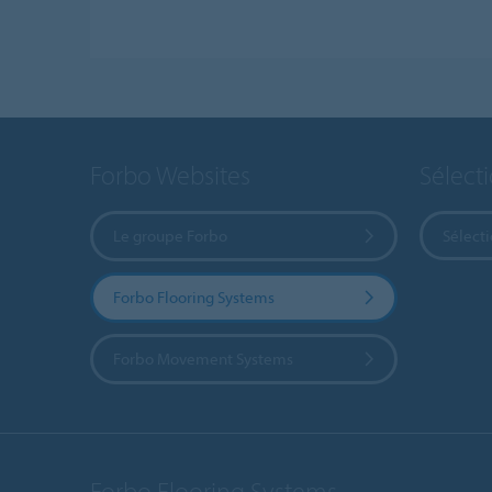
Forbo Websites
Sélect
Le groupe Forbo
Sélect
Forbo Flooring Systems
Forbo Movement Systems
Forbo Flooring Systems