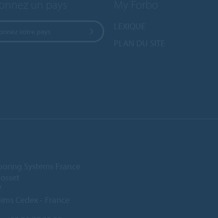
ionnez un pays
My Forbo
LEXIQUE
ionnez votre pays
PLAN DU SITE
ooring Systems France
Gosset
7
ims Cedex - France