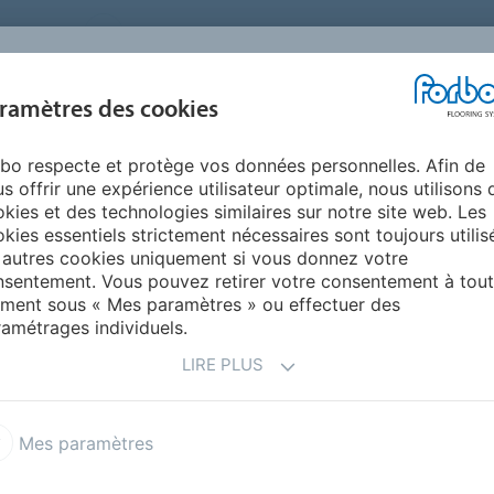
FRANCE
A PROPOS DE NOUS
TRAVAILLER CHEZ FORBO
PR
BLOG &
ramètres des cookies
ENTS
ENVIRONNEMENT
FAQ
AIDE
REALISATIONS
bo respecte et protège vos données personnelles. Afin de
rt
Transpress : Blog Transport
s offrir une expérience utilisateur optimale, nous utilisons 
kies et des technologies similaires sur notre site web. Les
kies essentiels strictement nécessaires sont toujours utilis
RANSPORT À HYDROGÈNE
 autres cookies uniquement si vous donnez votre
sentement. Vous pouvez retirer votre consentement à tout
ment sous « Mes paramètres » ou effectuer des
amétrages individuels.
LIRE PLUS
uipe transport
Mes paramètres