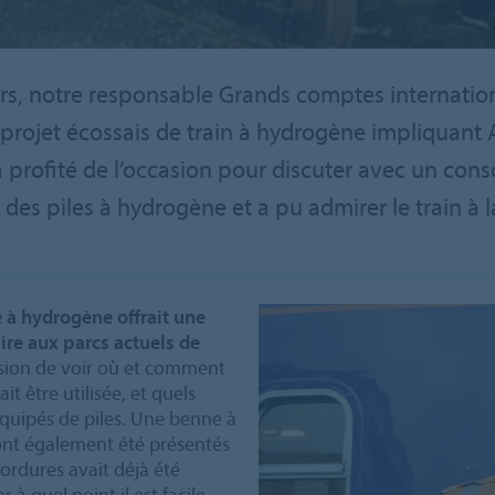
, notre responsable Grands comptes internationau
projet écossais de train à hydrogène impliquant A
 a profité de l’occasion pour discuter avec un co
 des piles à hydrogène et a pu admirer le train à l
e à hydrogène offrait une
aire aux parcs actuels de
casion de voir où et comment
t être utilisée, et quels
quipés de piles. Une benne à
ont également été présentés
 ordures avait déjà été
à quel point il est facile