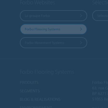
Forbo Websites
Sélect
Le groupe Forbo
Sélect
Forbo Flooring Systems
Forbo Movement Systems
Forbo Flooring Systems
PRODUITS
Forbo Fl
63, rue 
SEGMENTS
BP 6271
51055 Re
BLOG & REALISATIONS
ENVIRONNEMENT