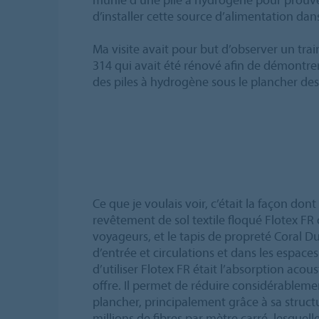
d’installer cette source d’alimentation da
Ma visite avait pour but d’observer un trai
314 qui avait été rénové afin de démontrer q
des piles à hydrogène sous le plancher de
Ce que je voulais voir, c’était la façon don
revêtement de sol textile floqué Flotex F
voyageurs, et le tapis de propreté Coral D
d’entrée et circulations et dans les espaces
d’utiliser Flotex FR était l’absorption aco
offre. Il permet de réduire considérableme
plancher, principalement grâce à sa structu
millions de fibres par mètre carré, lesquell