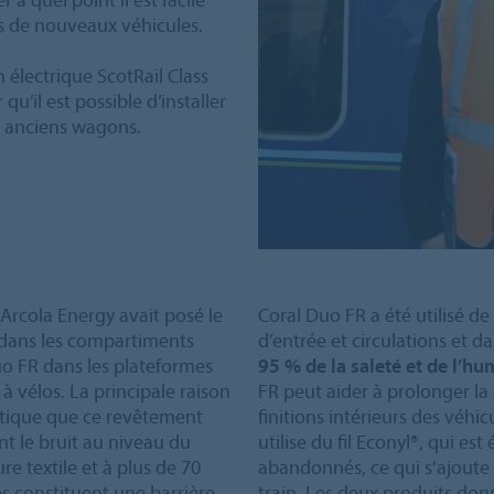
ns de nouveaux véhicules.
n électrique ScotRail Class
u’il est possible d’installer
s anciens wagons.
t Arcola Energy avait posé le
Coral Duo FR a été utilisé de
R dans les compartiments
d’entrée et circulations et d
uo FR dans les plateformes
95 % de la saleté et de l’hu
 à vélos. La principale raison
FR peut aider à prolonger la
ustique que ce revêtement
finitions intérieurs des véhic
nt le bruit au niveau du
utilise du fil Econyl®, qui est
re textile et à plus de 70
abandonnés, ce qui s’ajout
es constituent une barrière
train. Les deux produits donn