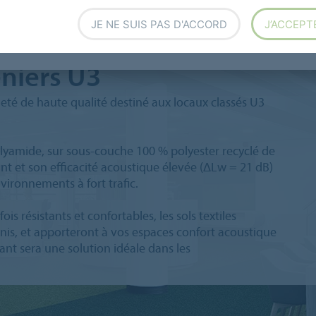
JE NE SUIS PAS D'ACCORD
J’ACCEPT
eniers U3
eté de haute qualité destiné aux locaux classés U3
lyamide, sur sous-couche 100 % polyester recyclé de
nt et son efficacité acoustique élevée (ΔLw = 21 dB)
vironnements à fort trafic.
fois résistants et confortables, les sols textiles
unis, et apporteront à vos espaces confort acoustique
kant sera une solution idéale dans les