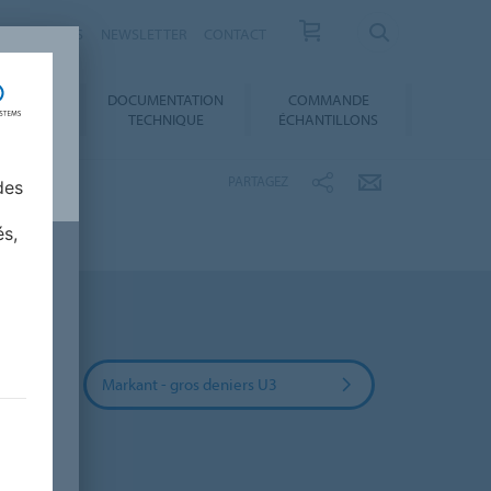
ESSE / ACTUS
NEWSLETTER
CONTACT
DOCUMENTATION
COMMANDE
 AU CHOIX
TECHNIQUE
ÉCHANTILLONS
PARTAGEZ
des
és,
 fin denier imprimé
Markant - gros deniers U3