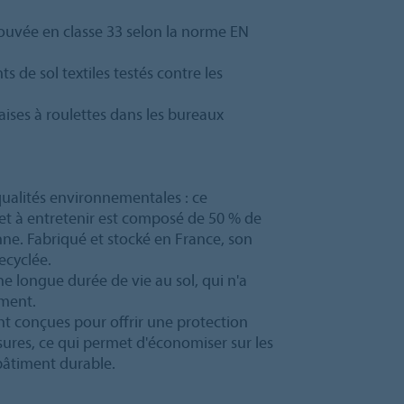
rouvée en classe 33 selon la norme EN
s de sol textiles testés contre les
aises à roulettes dans les bureaux
qualités environnementales : ce
 et à entretenir est composé de 50 % de
ne. Fabriqué et stocké en France, son
ecyclée.
ne longue durée de vie au sol, qui n'a
ement.
nt conçues pour offrir une protection
ssures, ce qui permet d'économiser sur les
bâtiment durable.