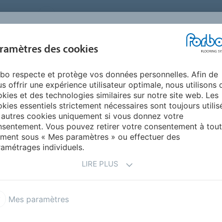
FRANCE
A PROPOS DE NOUS
TRAVAILLER CHEZ FORBO
PR
BLOG &
ramètres des cookies
ENTS
ENVIRONNEMENT
FAQ
AIDE
REALISATIONS
bo respecte et protège vos données personnelles. Afin de
gros deniers U3
s offrir une expérience utilisateur optimale, nous utilisons 
LLETÉ
kies et des technologies similaires sur notre site web. Les
kies essentiels strictement nécessaires sont toujours utilis
 autres cookies uniquement si vous donnez votre
sentement. Vous pouvez retirer votre consentement à tout
ment sous « Mes paramètres » ou effectuer des
amétrages individuels.
LIRE PLUS
me colour - fin denier uni
Showtime graphic -
Mes paramètres