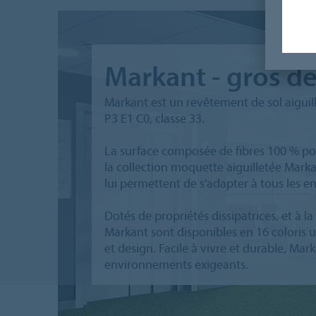
Markant - gros d
Markant est un revêtement de sol aiguill
P3 E1 C0, classe 33.
La surface composée de fibres 100 % po
la collection moquette aiguilletée Marka
lui permettent de s'adapter à tous les en
Dotés de propriétés dissipatrices, et à la 
Markant sont disponibles en 16 coloris 
et design. Facile à vivre et durable, Mar
environnements exigeants.