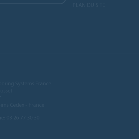
PLAN DU SITE
ooring Systems France
Gosset
7
ims Cedex - France
ne:
03 26 77 30 30