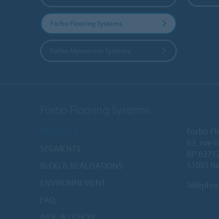
Forbo Flooring Systems
Forbo Movement Systems
Forbo Flooring Systems
PRODUITS
Forbo Fl
63, rue 
SEGMENTS
BP 6271
51055 Re
BLOG & REALISATIONS
ENVIRONNEMENT
Télépho
FAQ
AIDE AU CHOIX