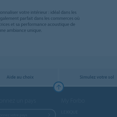
onnaliser votre intérieur : idéal dans les
est également parfait dans les commerces où
atrices et sa performance acoustique de
 une ambiance unique.
Aide au choix
Simulez votre sol
ionnez un pays
My Forbo
LEXIQUE
ionnez votre pays