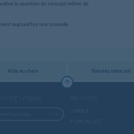
 soulève la question du concept même de
nent aujourd'hui une nouvelle
Aide au choix
Simulez votre sol
ionnez un pays
My Forbo
LEXIQUE
ionnez votre pays
PLAN DU SITE