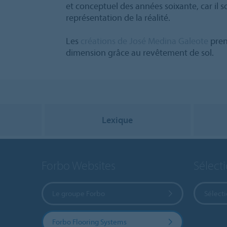
et conceptuel des années soixante, car il
représentation de la réalité.
Les
créations de José Medina Galeote
pren
dimension grâce au revêtement de sol.
Lexique
Forbo Websites
Sélect
Le groupe Forbo
Sélect
Forbo Flooring Systems