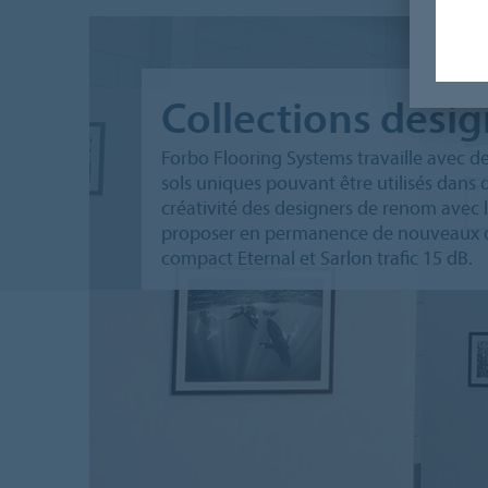
Collections desi
Forbo Flooring Systems travaille avec 
sols uniques pouvant être utilisés dans
créativité des designers de renom avec 
proposer en permanence de nouveaux d
compact Eternal et Sarlon trafic 15 dB.