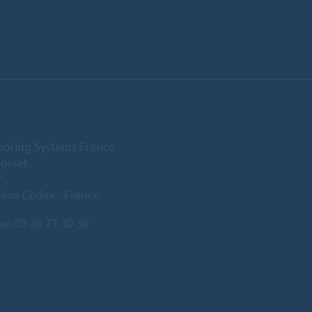
ooring Systems France
Gosset
7
ims Cedex - France
ne:
03 26 77 30 30