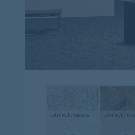
Sols PVC
by Galeote
Sols PVC
by Mac