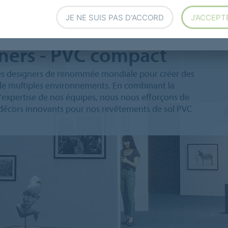
JE NE SUIS PAS D'ACCORD
J’ACCEPT
gners - PVC compact
des designers de renommée mondiale pour créer des
 de multiples environnements. En combinant la
l'expertise de nos équipes, nous nous efforçons de
écors innovants pour nos revêtements de sol PVC