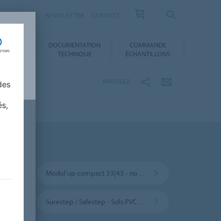
ESSE / ACTUS
NEWSLETTER
CONTACT
DOCUMENTATION
COMMANDE
 AU CHOIX
TECHNIQUE
ÉCHANTILLONS
PARTAGEZ
des
és,
Modul'up compact 33|43 - non collé
Surestep / Safestep - Sols PVC antidérapant