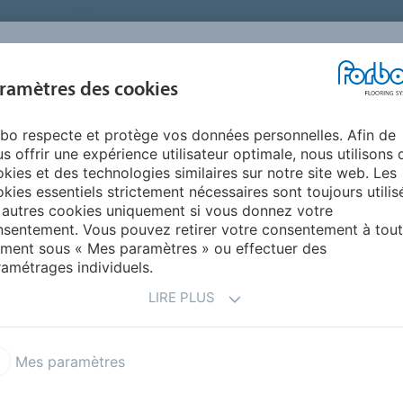
FRANCE
A PROPOS DE NOUS
TRAVAILLER CHEZ FORBO
PR
BLOG &
ramètres des cookies
ENTS
ENVIRONNEMENT
FAQ
AIDE
REALISATIONS
bo respecte et protège vos données personnelles. Afin de
ns designers - PVC compact
s offrir une expérience utilisateur optimale, nous utilisons 
 LÉS
kies et des technologies similaires sur notre site web. Les
kies essentiels strictement nécessaires sont toujours utilis
 autres cookies uniquement si vous donnez votre
sentement. Vous pouvez retirer votre consentement à tout
ment sous « Mes paramètres » ou effectuer des
amétrages individuels.
LIRE PLUS
l 43 | 33
Eternal - Bibliothèque digitale
Mes paramètres
n primeo 33|43 compact
Collections designers - PVC compact