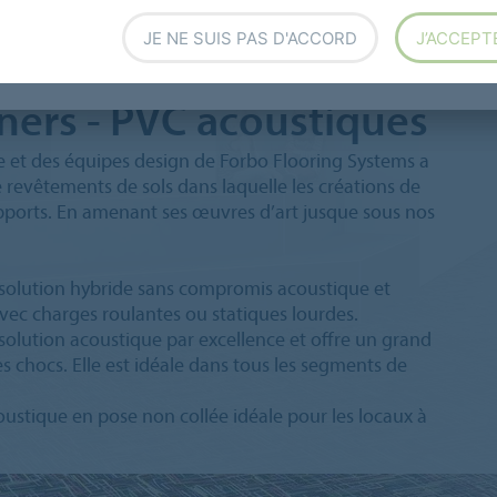
JE NE SUIS PAS D'ACCORD
J’ACCEPT
ners - PVC acoustiques
e et des équipes design de Forbo Flooring Systems a
e revêtements de sols dans laquelle les créations de
supports. En amenant ses œuvres d’art jusque sous nos
a solution hybride sans compromis acoustique et
ec charges roulantes ou statiques lourdes.
 solution acoustique par excellence et offre un grand
s chocs. Elle est idéale dans tous les segments de
oustique en pose non collée idéale pour les locaux à