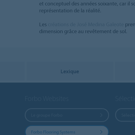
et conceptuel des années soixante, car il
représentation de la réalité.
Les
créations de José Medina Galeote
pren
dimension grâce au revêtement de sol.
Lexique
Forbo Websites
Sélect
Le groupe Forbo
Sélect
Forbo Flooring Systems