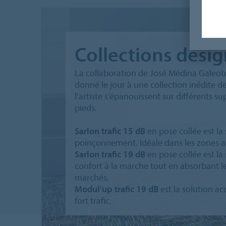
Collections desig
La collaboration de José Médina Galeot
donné le jour à une collection inédite d
l’artiste s’épanouissent sur différents 
pieds.
Sarlon trafic 15 dB
en pose collée est l
poinçonnement. Idéale dans les zones av
Sarlon trafic 19 dB
en pose collée est la
confort à la marche tout en absorbant le
marchés.
Modul'up trafic 19 dB
est la solution ac
fort trafic.