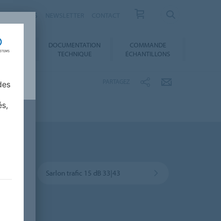
ESSE / ACTUS
NEWSLETTER
CONTACT
DOCUMENTATION
COMMANDE
 AU CHOIX
TECHNIQUE
ÉCHANTILLONS
PARTAGEZ
des
és,
Sarlon trafic 15 dB 33|43