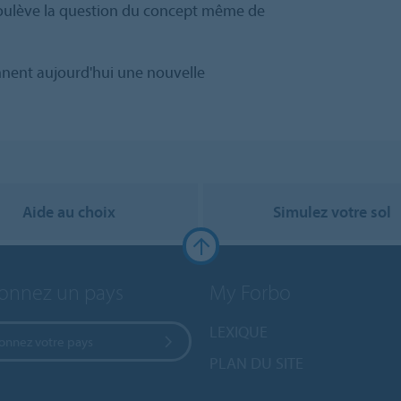
 soulève la question du concept même de
nent aujourd'hui une nouvelle
Aide au choix
Simulez votre sol
ionnez un pays
My Forbo
LEXIQUE
ionnez votre pays
PLAN DU SITE