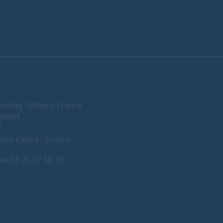
ooring Systems France
Gosset
7
ims Cedex - France
ne:
03 26 77 30 30