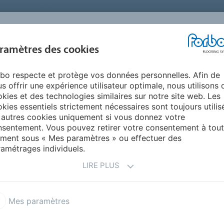
FRANCE
A PROPOS DE NOUS
TRAVAILLER CHEZ FORBO
PR
BLOG &
ramètres des cookies
ENTS
ENVIRONNEMENT
FAQ
AIDE
REALISATIONS
bo respecte et protège vos données personnelles. Afin de
ections designers - PVC acoustiques
s offrir une expérience utilisateur optimale, nous utilisons 
QUE U3/U4
kies et des technologies similaires sur notre site web. Les
kies essentiels strictement nécessaires sont toujours utilis
 autres cookies uniquement si vous donnez votre
sentement. Vous pouvez retirer votre consentement à tout
ment sous « Mes paramètres » ou effectuer des
amétrages individuels.
LIRE PLUS
Modul'up trafic 33|43 - non collé 19 dB
Sarlon trafic 19 dB 33|43
Mes paramètres
n primeo 33|43
Sarlon marche complète