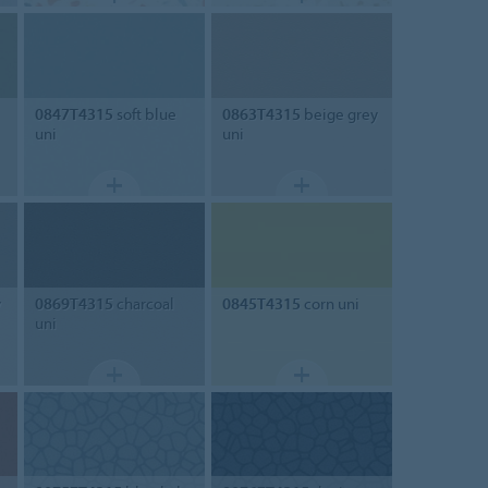
0847T4315
soft blue
0863T4315
beige grey
uni
uni
y
0869T4315
charcoal
0845T4315
corn uni
uni