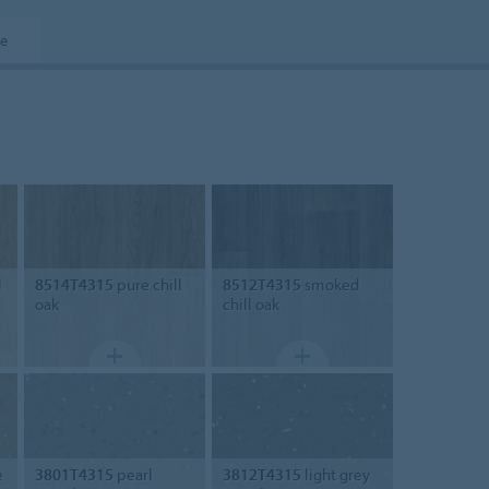
ce
l
8514T4315
pure chill
8512T4315
smoked
oak
chill oak
e
3801T4315
pearl
3812T4315
light grey