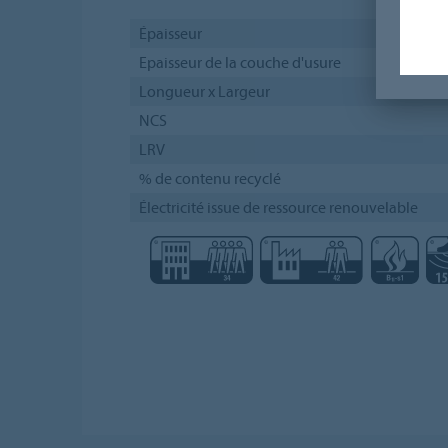
Épaisseur
Epaisseur de la couche d'usure
Longueur x Largeur
NCS
LRV
% de contenu recyclé
Électricité issue de ressource renouvelable