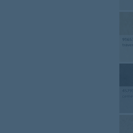
9165
trave
4579
ceme