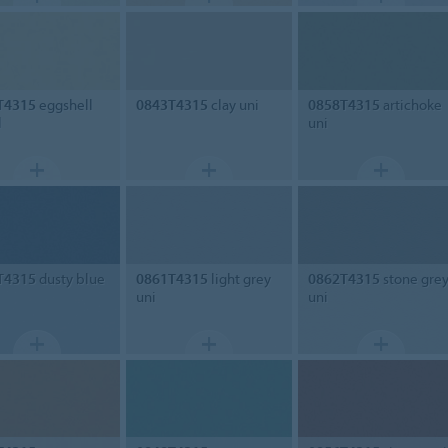
T4315
eggshell
0843T4315
clay uni
0858T4315
artichoke
l
uni
T4315
dusty blue
0861T4315
light grey
0862T4315
stone gre
uni
uni