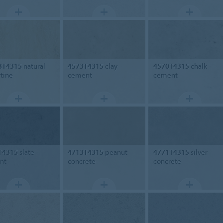
3T4315
natural
4573T4315
clay
4570T4315
chalk
rtine
cement
cement
T4315
slate
4713T4315
peanut
4771T4315
silver
nt
concrete
concrete