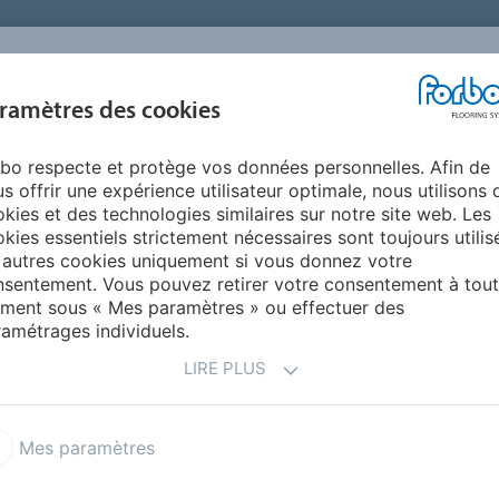
FRANCE
A PROPOS DE NOUS
TRAVAILLER CHEZ FORBO
PR
BLOG &
ramètres des cookies
ENTS
ENVIRONNEMENT
FAQ
AIDE
REALISATIONS
bo respecte et protège vos données personnelles. Afin de
Bus & autocars - sols
Sarlon
s offrir une expérience utilisateur optimale, nous utilisons 
kies et des technologies similaires sur notre site web. Les
kies essentiels strictement nécessaires sont toujours utilis
 autres cookies uniquement si vous donnez votre
sentement. Vous pouvez retirer votre consentement à tout
ment sous « Mes paramètres » ou effectuer des
amétrages individuels.
des revêtements de sol
'expérience, nous disposons
LIRE PLUS
 pour fournir les meilleurs
 applications de bus et
Mes paramètres