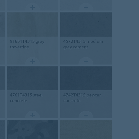
91651T4315
grey
4572T4315
medium
travertine
grey cement
4761T4315
steel
4742T4315
pewter
concrete
concrete