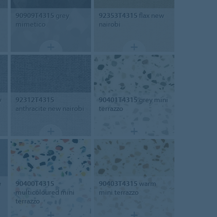
90909T4315
grey
92353T4315
flax new
mimetico
nairobi
y
92312T4315
90401T4315
grey mini
anthracite new nairobi
terrazzo
e
90400T4315
90403T4315
warm
multicoloured mini
mini terrazzo
terrazzo