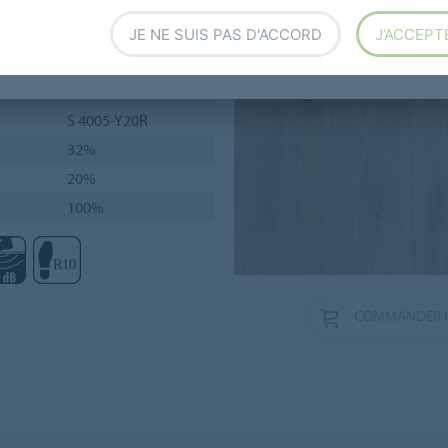
2,6 mm
JE NE SUIS PAS D'ACCORD
J’ACCEPT
0,7 mm
± 25 m x 200 cm
S 4005-Y20R
32%
20%
100%
COMMANDER U