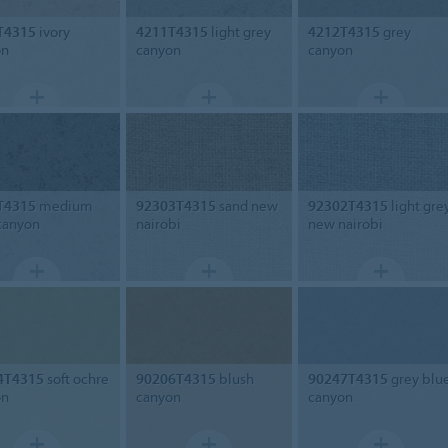
T4315
ivory
4211T4315
light grey
4212T4315
grey
on
canyon
canyon
T4315
medium
92303T4315
sand new
92302T4315
light gre
canyon
nairobi
new nairobi
4T4315
soft ochre
90206T4315
blush
90247T4315
grey blu
on
canyon
canyon