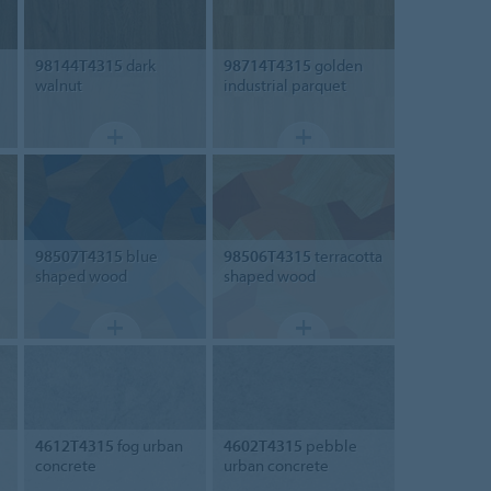
98144T4315
dark
98714T4315
golden
walnut
industrial parquet
98507T4315
blue
98506T4315
terracotta
shaped wood
shaped wood
4612T4315
fog urban
4602T4315
pebble
concrete
urban concrete