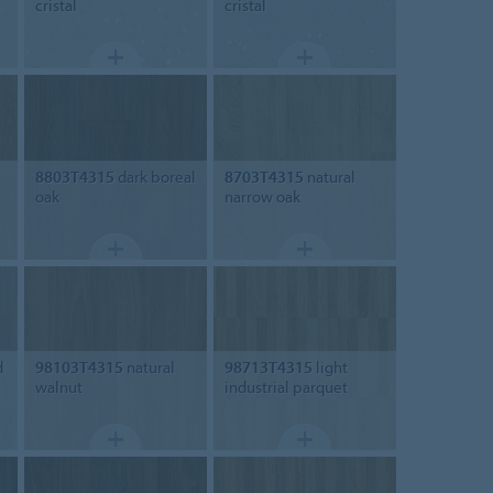
cristal
cristal
8803T4315
dark boreal
8703T4315
natural
oak
narrow oak
d
98103T4315
natural
98713T4315
light
walnut
industrial parquet