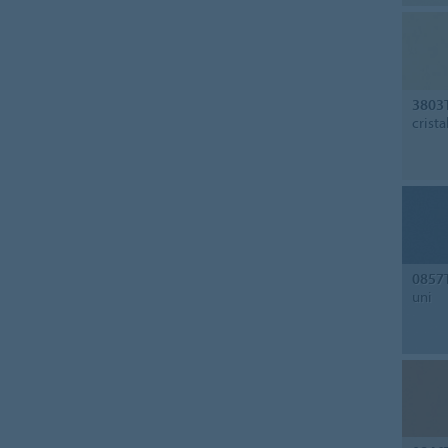
3803
crista
0857
uni