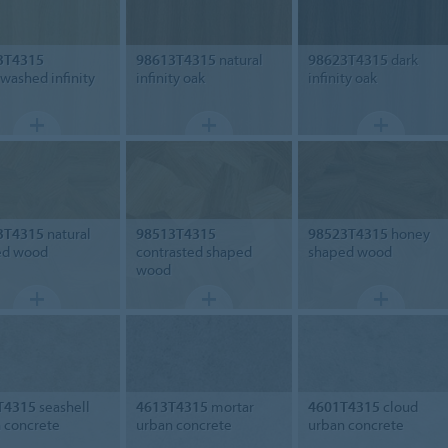
3T4315
98613T4315
natural
98623T4315
dark
washed infinity
infinity oak
infinity oak
3T4315
natural
98513T4315
98523T4315
honey
ed wood
contrasted shaped
shaped wood
wood
T4315
seashell
4613T4315
mortar
4601T4315
cloud
 concrete
urban concrete
urban concrete