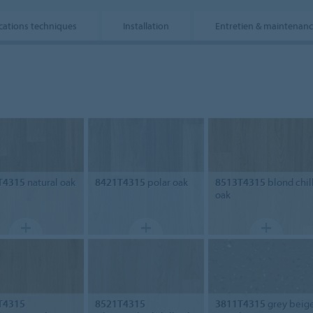
ications techniques
Installation
Entretien & maintenan
T4315
natural oak
8421T4315
polar oak
8513T4315
blond chil
oak
T4315
8521T4315
3811T4315
grey beig