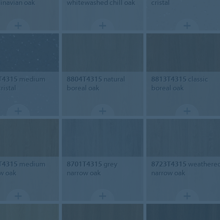
inavian oak
whitewashed chill oak
cristal
T4315
medium
8804T4315
natural
8813T4315
classic
ristal
boreal oak
boreal oak
T4315
medium
8701T4315
grey
8723T4315
weathere
w oak
narrow oak
narrow oak