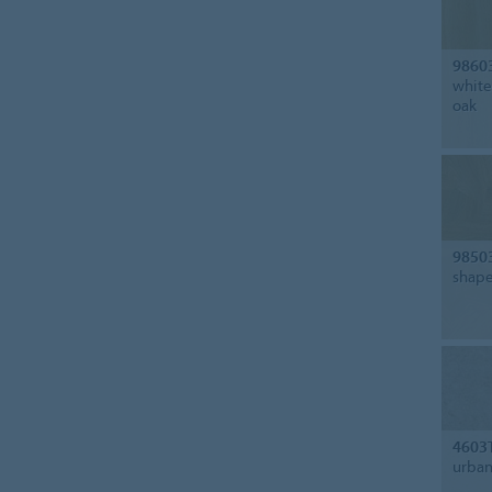
9860
white
oak
9850
shap
4603
urban