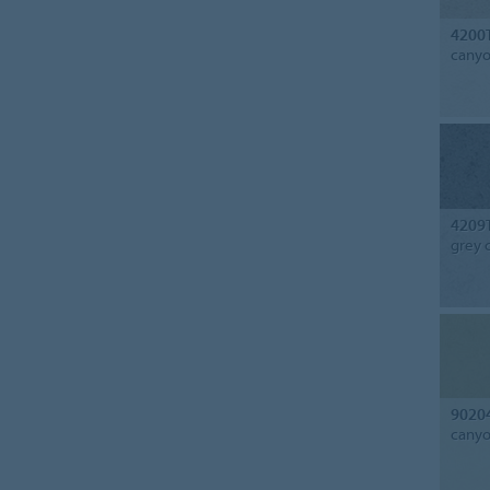
4200
cany
4209
grey 
9020
cany