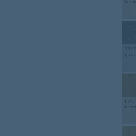
Scand
3819
grey c
8713
narro