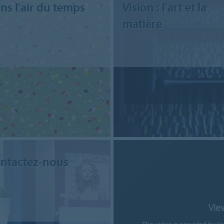
ns l'air du temps
Vision : l'art et la
matière
ntactez-nous
Vie
This video is provided by Y