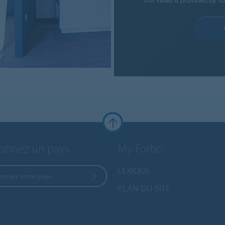
ionnez un pays
My Forbo
LEXIQUE
ionnez votre pays
PLAN DU SITE