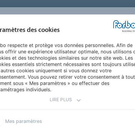
FRANCE
A PROPOS DE NOUS
TRAVAILLER CHEZ FORBO
PR
BLOG &
ramètres des cookies
ENTS
ENVIRONNEMENT
FAQ
AIDE
REALISATIONS
bo respecte et protège vos données personnelles. Afin de
otex
s offrir une expérience utilisateur optimale, nous utilisons 
 FLOQUÉS FLOTEX
|
kies et des technologies similaires sur notre site web. Les
kies essentiels strictement nécessaires sont toujours utilis
 autres cookies uniquement si vous donnez votre
sentement. Vous pouvez retirer votre consentement à tout
ment sous « Mes paramètres » ou effectuer des
amétrages individuels.
LIRE PLUS
qués Flotex®
Mes paramètres