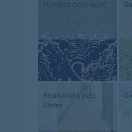
Dessinez c'est floqué
Da
Réalisations avec
Co
Flotex