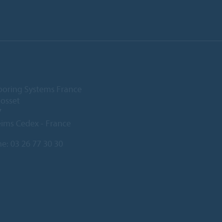
ooring Systems France
Gosset
7
ims Cedex - France
ne:
03 26 77 30 30