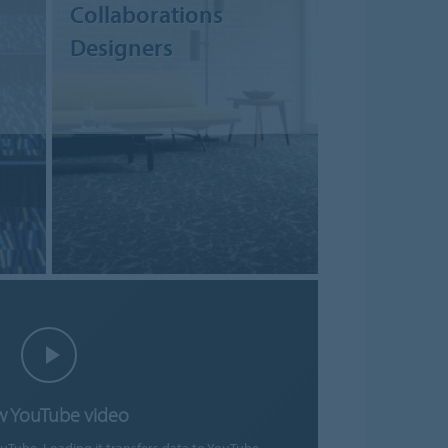
Collaborations
Designers
w YouTube video
ouTube. Loading it transfers data to YouTube.