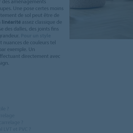
our des aménagements
aupes. Une pose certes moins
êtement de sol peut être de
 linéarité
assez classique de
 des dalles, des joints fins
 grandeur.
Pour un style
et nuances de couleurs tel
par exemple. Un
effectuant directement avec
sign.
ile ?
rrelage
carrelage ?
l LVT et PVC ?