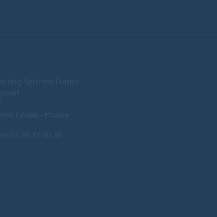
ooring Systems France
Gosset
7
ims Cedex - France
ne:
03 26 77 30 30