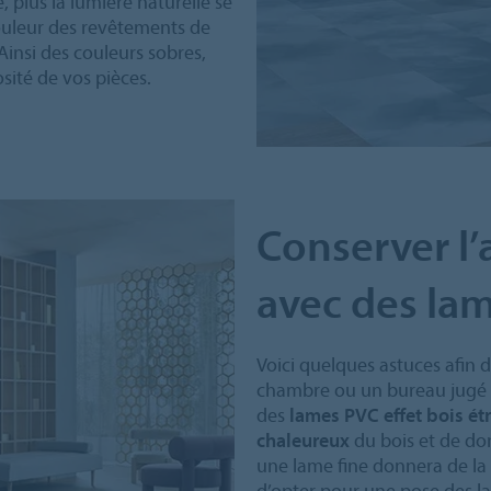
, plus la lumière naturelle se
 couleur des revêtements de
Ainsi des couleurs sobres,
osité de vos pièces.
Conserver l’
avec des lam
Voici quelques astuces afin d
chambre ou un bureau jugé tro
des
lames PVC effet bois étr
chaleureux
du bois et de d
une lame fine donnera de la
d’opter pour une pose des la