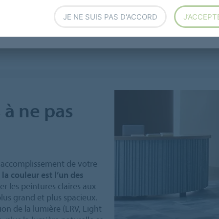
ent le sol.
JE NE SUIS PAS D'ACCORD
J’ACCEPT
tion de l’espace sans modifier la surface réelle.
 à ne pas
 l’accomplissement de votre
,
la couleur est l’un des
ier les peintures claires aux
lus grand et plus spacieux.
ion de la lumière (LRV, Light