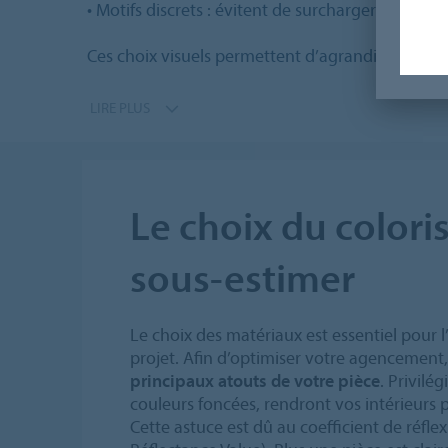
• Motifs discrets : évitent de surcharger visuellem
Ces choix visuels permettent d’agrandir la percep
LIRE PLUS
Le choix du coloris
sous-estimer
Le choix des matériaux est essentiel pour
projet. Afin d’optimiser votre agencement
principaux atouts de votre pièce
. Privilég
couleurs foncées, rendront vos intérieurs p
Cette astuce est dû au coefficient de réflex