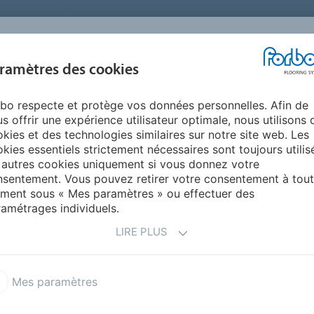
FRANCE
A PROPOS DE NOUS
TRAVAILLER CHEZ FORBO
PR
BLOG &
ramètres des cookies
ENTS
ENVIRONNEMENT
FAQ
AIDE
REALISATIONS
bo respecte et protège vos données personnelles. Afin de
LVT pour agrandir une pièce ?
s offrir une expérience utilisateur optimale, nous utilisons 
DE SOL LVT POUR
kies et des technologies similaires sur notre site web. Les
kies essentiels strictement nécessaires sont toujours utilis
CE ? AVEC QUEL
 autres cookies uniquement si vous donnez votre
sentement. Vous pouvez retirer votre consentement à tout
 COULEUR ?
ment sous « Mes paramètres » ou effectuer des
amétrages individuels.
LIRE PLUS
 LVT, privilégiez certains formats et couleurs.
pour refléter la lumière.
Mes paramètres
ion d’espace plus ouvert.
accentue la profondeur.