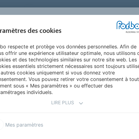
FRANCE
A PROPOS DE NOUS
TRAVAILLER CHEZ FORBO
PR
BLOG &
ramètres des cookies
ENTS
ENVIRONNEMENT
FAQ
AIDE
REALISATIONS
bo respecte et protège vos données personnelles. Afin de
es photos
NINO children's furniture collection
s offrir une expérience utilisateur optimale, nous utilisons 
kies et des technologies similaires sur notre site web. Les
kies essentiels strictement nécessaires sont toujours utilis
RETO
 autres cookies uniquement si vous donnez votre
sentement. Vous pouvez retirer votre consentement à tout
ment sous « Mes paramètres » ou effectuer des
amétrages individuels.
LIRE PLUS
urniture collection
Mes paramètres