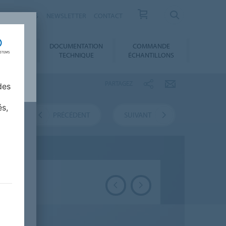
ESSE / ACTUS
NEWSLETTER
CONTACT
DOCUMENTATION
COMMANDE
 AU CHOIX
TECHNIQUE
ÉCHANTILLONS
PARTAGEZ
des
és,
UR
PRÉCÉDENT
SUIVANT