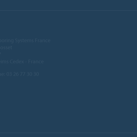
ooring Systems France
Gosset
7
ims Cedex - France
ne:
03 26 77 30 30