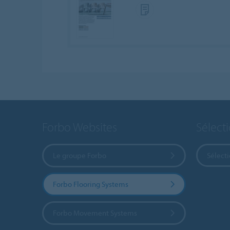
Forbo Websites
Sélect
Le groupe Forbo
Sélect
Forbo Flooring Systems
Forbo Movement Systems