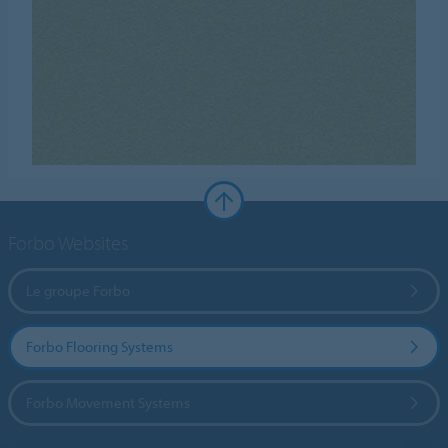
Forbo Websites
Le groupe Forbo
Forbo Flooring Systems
Forbo Movement Systems