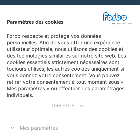
Sélectionnez un pays
Paramètres des cookies
Sélectionnez votre pays
Forbo respecte et protège vos données
personnelles. Afin de vous offrir une expérience
utilisateur optimale, nous utilisons des cookies et
My Forbo
des technologies similaires sur notre site web. Les
cookies essentiels strictement nécessaires sont
LEXIQUE
toujours utilisés, les autres cookies uniquement si
PLAN DU SITE
vous donnez votre consentement. Vous pouvez
retirer votre consentement à tout moment sous «
Mes paramètres » ou effectuer des paramétrages
individuels.
LIRE PLUS
Mes paramètres
Mentions légales & Conditions d'utilisation
Protection des données